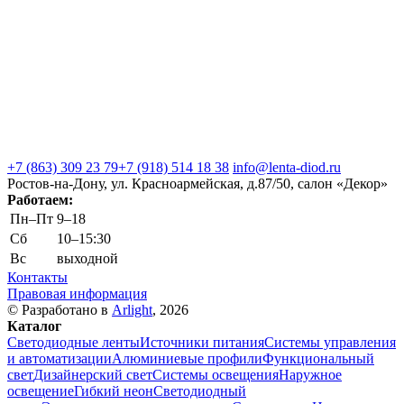
+7 (863) 309 23 79
+7 (918) 514 18 38
info@lenta-diod.ru
Ростов-на-Дону, ул. Красноармейская, д.87/50, салон «Декор»
Работаем:
Пн–Пт
9–18
Сб
10–15:30
Вс
выходной
Контакты
Правовая информация
© Разработано в
Arlight
, 2026
Каталог
Светодиодные ленты
Источники питания
Системы управления
и автоматизации
Алюминиевые профили
Функциональный
свет
Дизайнерский свет
Системы освещения
Наружное
освещение
Гибкий неон
Светодиодный