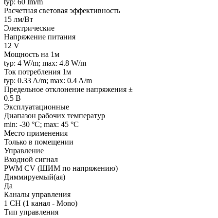
typ: 60 lm/m
Расчетная световая эффективность
15 лм/Вт
Электрические
Напряжение питания
12 V
Мощность на 1м
typ: 4 W/m; max: 4.8 W/m
Ток потребления 1м
typ: 0.33 A/m; max: 0.4 A/m
Предельное отклонение напряжения ±
0.5 В
Эксплуатационные
Диапазон рабочих температур
min: -30 °C; max: 45 °C
Место применения
Только в помещении
Управление
Входной сигнал
PWM СV (ШИМ по напряжению)
Диммируемый(ая)
Да
Каналы управления
1 CH (1 канал - Mono)
Тип управления