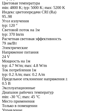
Цветовая температура
min: 4800 K; typ: 5000 K; max: 5200 K
Индекс цветопередачи CRI (Ra)
95..98
Угол излучения
typ: 120 °
Световой поток на 1м
typ: 370 lm/m
Расчетная световая эффективность
79 лм/Вт
Электрические
Напряжение питания
24 V
Мощность на 1м
typ: 4.7 W/m; max: 4.8 W/m
Ток потребления 1м
typ: 0.2 A/m; max: 0.2 A/m
Предельное отклонение напряжения ±
0.5 В
Эксплуатационные
Диапазон рабочих температур
min: -30 °C; max: 45 °C
Место применения
Только в помещении
Управление