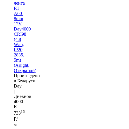
лента
RT-
A60-
8mm
12V
Day4000
CRI98
(4.8
W/m,
IP20,
2835,
5m)
(Arlight,
Открытый)
Произведено
в Беларуси
Day
|
Дневной
4000
K
16
733
₽/
м