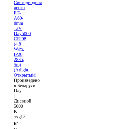
Светодиодная
лента
RT-
A60-
8mm
12V
Day5000
CRI98
(4.8
W/m,
IP20,
2835,
5m)
(Arlight,
Открытый)
Произведено
в Беларуси
Day
|
Дневной
5000
K
16
733
₽/