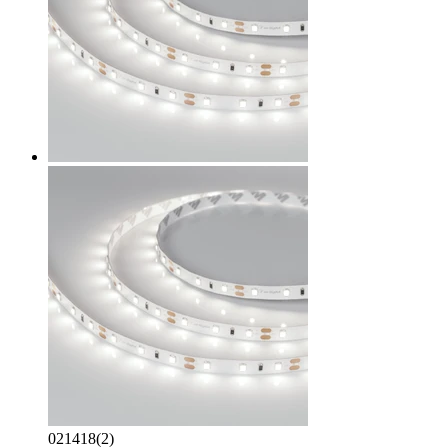
021418(2)