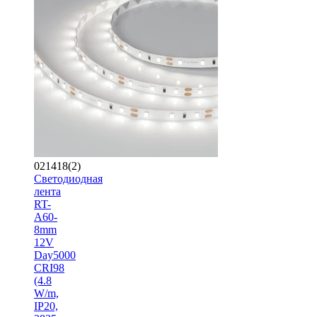
021418(2)
Светодиодная
лента
RT-
A60-
8mm
12V
Day5000
CRI98
(4.8
W/m,
IP20,