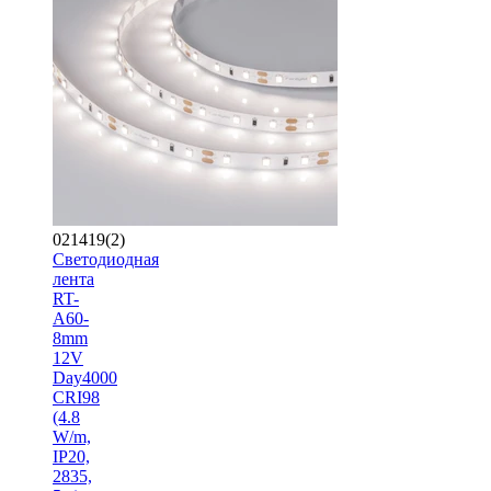
021419(2)
Светодиодная
лента
RT-
A60-
8mm
12V
Day4000
CRI98
(4.8
W/m,
IP20,
2835,