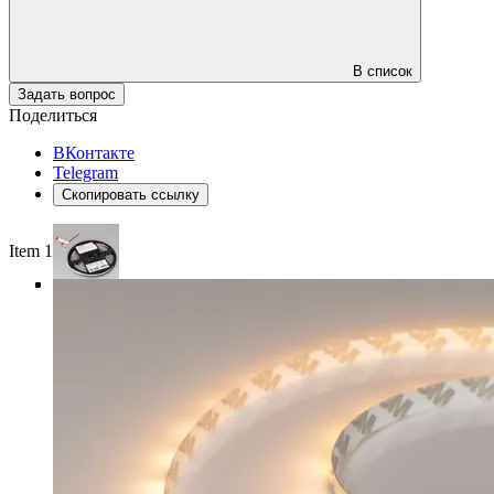
В список
Задать вопрос
Поделиться
ВКонтакте
Telegram
Скопировать ссылку
Item 1 of 4