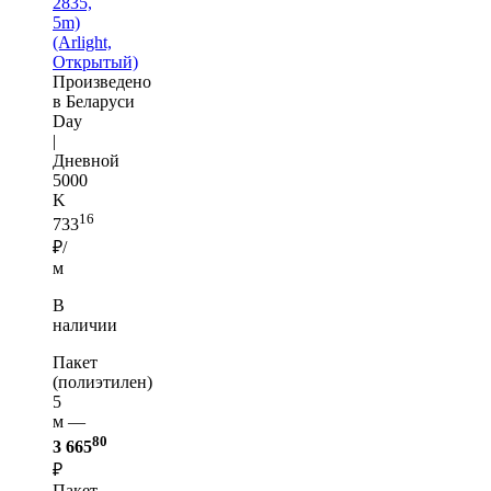
2835,
5m)
(Arlight,
Открытый)
Произведено
в Беларуси
Day
|
Дневной
5000
K
16
733
₽/
м
В
наличии
Пакет
(полиэтилен)
5
м —
80
3 665
₽
Пакет