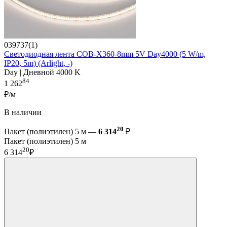
039737(1)
Светодиодная лента COB-X360-8mm 5V Day4000 (5 W/m,
IP20, 5m) (Arlight, -)
Day | Дневной 4000 K
84
1 262
₽/м
В наличии
20
Пакет (полиэтилен) 5 м —
6 314
₽
Пакет (полиэтилен) 5 м
20
6 314
₽