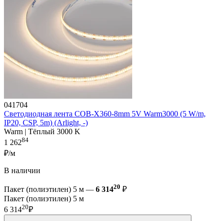
041704
Светодиодная лента COB-X360-8mm 5V Warm3000 (5 W/m,
IP20, CSP, 5m) (Arlight, -)
Warm | Тёплый 3000 K
84
1 262
₽/м
В наличии
20
Пакет (полиэтилен) 5 м —
6 314
₽
Пакет (полиэтилен) 5 м
20
6 314
₽