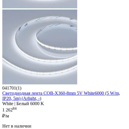
041701(1)
Светодиодная лента COB-X360-8mm 5V White6000 (5 W/m,
IP20, 5m) (Arlight, -)
White | Белый 6000 K
84
1 262
₽/м
Нет в наличии