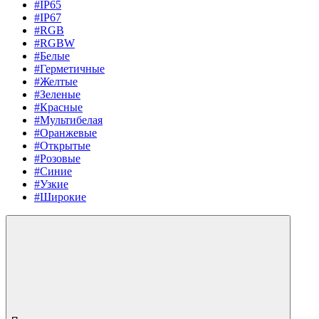
#IP65
#IP67
#RGB
#RGBW
#Белые
#Герметичные
#Желтые
#Зеленые
#Красные
#Мультибелая
#Оранжевые
#Открытые
#Розовые
#Синие
#Узкие
#Широкие