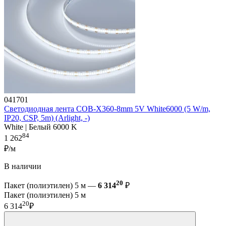
041701
Светодиодная лента COB-X360-8mm 5V White6000 (5 W/m,
IP20, CSP, 5m) (Arlight, -)
White | Белый 6000 K
84
1 262
₽/м
В наличии
20
Пакет (полиэтилен) 5 м —
6 314
₽
Пакет (полиэтилен) 5 м
20
6 314
₽