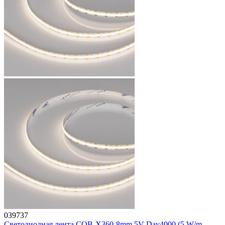
039737
Светодиодная лента COB-X360-8mm 5V Day4000 (5 W/m,