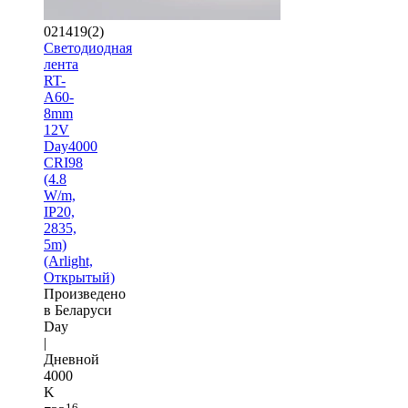
021419(2)
Светодиодная
лента
RT-
A60-
8mm
12V
Day4000
CRI98
(4.8
W/m,
IP20,
2835,
5m)
(Arlight,
Открытый)
Произведено
в Беларуси
Day
|
Дневной
4000
K
16