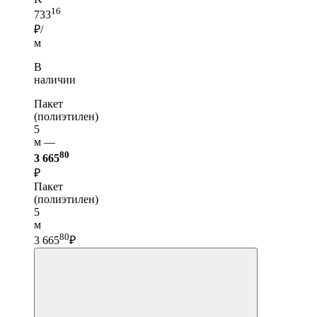
16
733
₽/
м
В
наличии
Пакет
(полиэтилен)
5
м —
80
3 665
₽
Пакет
(полиэтилен)
5
м
80
3 665
₽