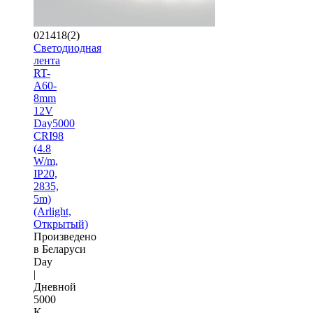
021418(2)
Светодиодная
лента
RT-
A60-
8mm
12V
Day5000
CRI98
(4.8
W/m,
IP20,
2835,
5m)
(Arlight,
Открытый)
Произведено
в Беларуси
Day
|
Дневной
5000
K