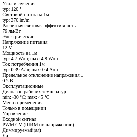
Угол излучения
typ: 120 °
Световой поток на 1м
typ: 370 lm/m
Расчетная световая эффективность
79 лм/Вт
Электрические
Напряжение питания
12 V
Мощность на 1м
typ: 4.7 W/m; max: 4.8 W/m
Ток потребления 1м
typ: 0.39 A/m; max: 0.4 A/m
Предельное отклонение напряжения ±
0.5 В
Эксплуатационные
Диапазон рабочих температур
min: -30 °C; max: 45 °C
Место применения
Только в помещении
Управление
Входной сигнал
PWM СV (ШИМ по напряжению)
Диммируемый(ая)
Да