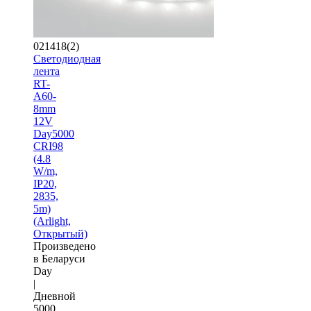
021418(2)
Светодиодная
лента
RT-
A60-
8mm
12V
Day5000
CRI98
(4.8
W/m,
IP20,
2835,
5m)
(Arlight,
Открытый)
Произведено
в Беларуси
Day
|
Дневной
5000