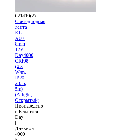
021419(2)
Светодиодная
лента
RT-
A60-
8mm
12V
Day4000
CRI98
(4.8
W/m,
IP20,
2835,
5m)
(Arlight,
Открытый)
Произведено
в Беларуси
Day
|
Дневной
4000
K