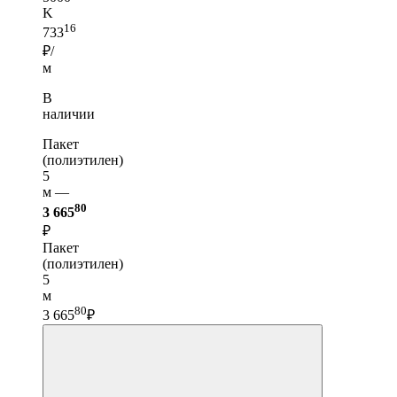
K
16
733
₽/
м
В
наличии
Пакет
(полиэтилен)
5
м —
80
3 665
₽
Пакет
(полиэтилен)
5
м
80
3 665
₽