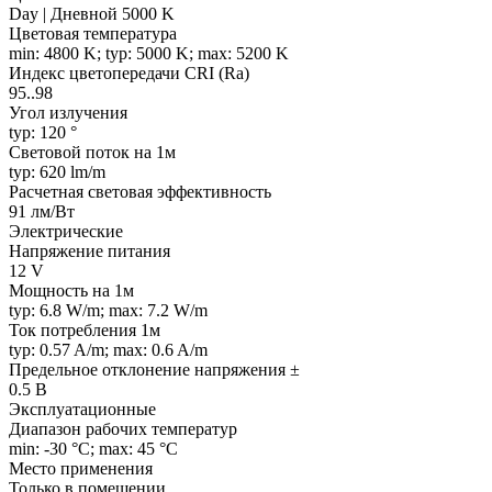
Day | Дневной 5000 K
Цветовая температура
min: 4800 K; typ: 5000 K; max: 5200 K
Индекс цветопередачи CRI (Ra)
95..98
Угол излучения
typ: 120 °
Световой поток на 1м
typ: 620 lm/m
Расчетная световая эффективность
91 лм/Вт
Электрические
Напряжение питания
12 V
Мощность на 1м
typ: 6.8 W/m; max: 7.2 W/m
Ток потребления 1м
typ: 0.57 A/m; max: 0.6 A/m
Предельное отклонение напряжения ±
0.5 В
Эксплуатационные
Диапазон рабочих температур
min: -30 °C; max: 45 °C
Место применения
Только в помещении