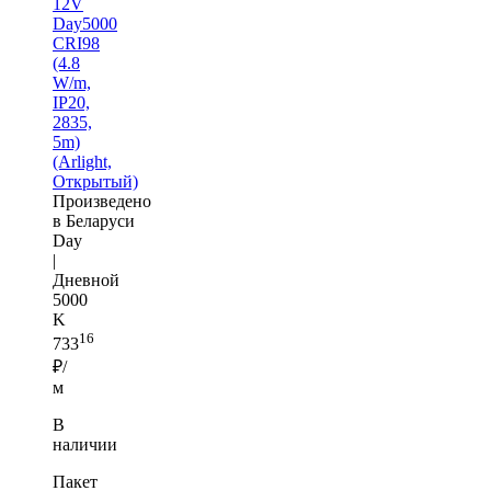
12V
Day5000
CRI98
(4.8
W/m,
IP20,
2835,
5m)
(Arlight,
Открытый)
Произведено
в Беларуси
Day
|
Дневной
5000
K
16
733
₽/
м
В
наличии
Пакет