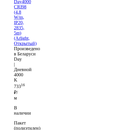
Day4000
CRI98
(4.8
W/m,
IP20,
2835,
5m)
(Arlight,
Открытый)
Произведено
в Беларуси
Day
|
Дневной
4000
K
16
733
₽/
м
В
наличии
Пакет
(полиэтилен)