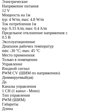
Электрические
Напряжение питания
12 V
Мощность на 1м
typ: 4 W/m; max: 4.8 W/m
Ток потребления 1м
typ: 0.33 A/m; max: 0.4 A/m
Предельное отклонение напряжения ±
0.5 В
Эксплуатационные
Диапазон рабочих температур
min: -30 °C; max: 45 °C
Место применения
Только в помещении
Управление
Входной сигнал
PWM СV (ШИМ по напряжению)
Диммируемый(ая)
Да
Каналы управления
1 CH (1 канал - Mono)
Тип управления
PWM (ШИМ)
Габариты
Длина