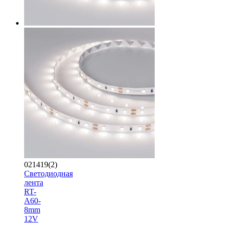
021419(2)
Светодиодная
лента
RT-
A60-
8mm
12V