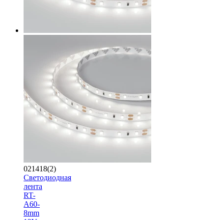
021418(2)
Светодиодная
лента
RT-
A60-
8mm