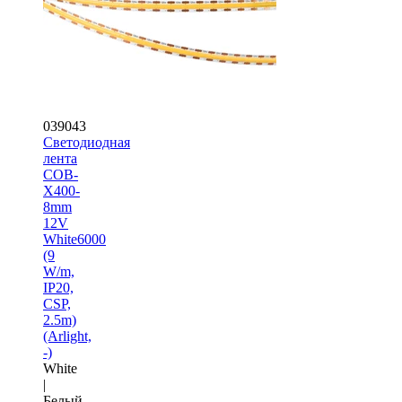
039043
Светодиодная
лента
COB-
X400-
8mm
12V
White6000
(9
W/m,
IP20,
CSP,
2.5m)
(Arlight,
-)
White
|
Белый