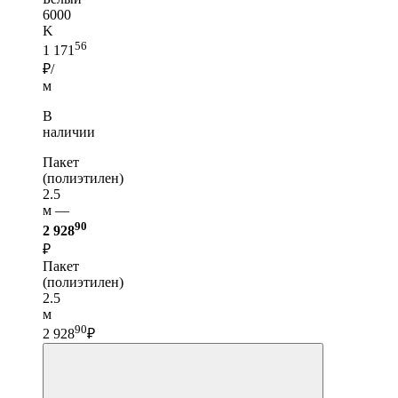
6000
K
56
1 171
₽/
м
В
наличии
Пакет
(полиэтилен)
2.5
м —
90
2 928
₽
Пакет
(полиэтилен)
2.5
м
90
2 928
₽