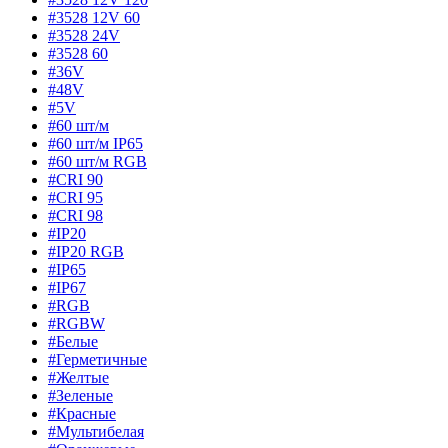
#3528 12V 60
#3528 24V
#3528 60
#36V
#48V
#5V
#60 шт/м
#60 шт/м IP65
#60 шт/м RGB
#CRI 90
#CRI 95
#CRI 98
#IP20
#IP20 RGB
#IP65
#IP67
#RGB
#RGBW
#Белые
#Герметичные
#Желтые
#Зеленые
#Красные
#Мультибелая