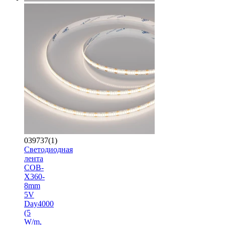
039737(1)
Светодиодная
лента
COB-
X360-
8mm
5V
Day4000
(5
W/m,