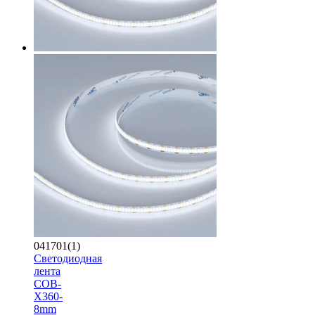
041701(1)
Светодиодная
лента
COB-
X360-
8mm