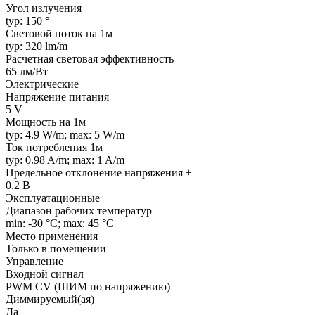
Угол излучения
typ: 150 °
Световой поток на 1м
typ: 320 lm/m
Расчетная световая эффективность
65 лм/Вт
Электрические
Напряжение питания
5 V
Мощность на 1м
typ: 4.9 W/m; max: 5 W/m
Ток потребления 1м
typ: 0.98 A/m; max: 1 A/m
Предельное отклонение напряжения ±
0.2 В
Эксплуатационные
Диапазон рабочих температур
min: -30 °C; max: 45 °C
Место применения
Только в помещении
Управление
Входной сигнал
PWM СV (ШИМ по напряжению)
Диммируемый(ая)
Да