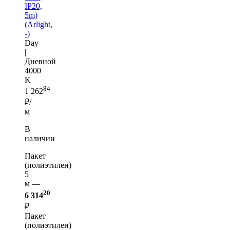
IP20,
5m)
(Arlight,
-)
Day
|
Дневной
4000
K
84
1 262
₽/
м
В
наличии
Пакет
(полиэтилен)
5
м —
20
6 314
₽
Пакет
(полиэтилен)