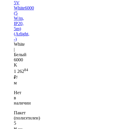
5V
White6000
(5
W/m,
IP20,
5m)
(Arlight,
-)
White
|
Белый
6000
K
84
1 262
₽/
м
Нет
в
наличии
Пакет
(полиэтилен)
5
м —