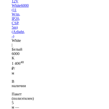
12V
White6000
(11
W/m,
IP20,
CSP,
5m)
(Arlight,
-)
White
|
Белый
6000
K
48
1 406
₽/
м
В
наличии
Пакет
(полиэтилен)
5
м —