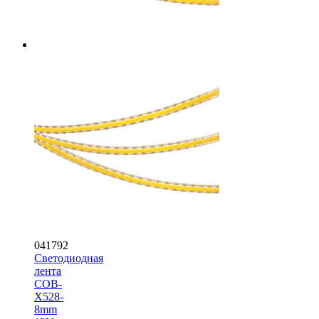
041792
Светодиодная
лента
COB-
X528-
8mm