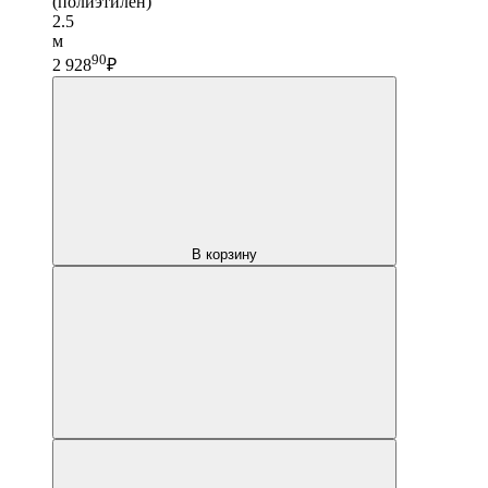
(полиэтилен)
2.5
м
90
2 928
₽
В корзину