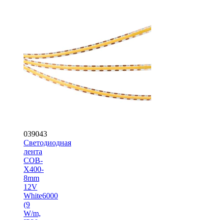
039043
Светодиодная
лента
COB-
X400-
8mm
12V
White6000
(9
W/m,