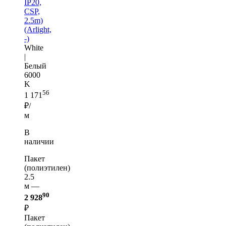
IP20,
CSP,
2.5m)
(Arlight,
-)
White
|
Белый
6000
K
56
1 171
₽/
м
В
наличии
Пакет
(полиэтилен)
2.5
м —
90
2 928
₽
Пакет