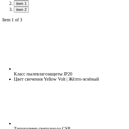
item 1
item 2
Item 1 of 3
Класс пылевлагозащиты
IP20
Цвет свечения
Yellow Volt | Жёлто-зелёный
Типоразмер светодиода
CSP