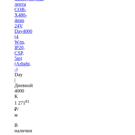
лента
COB-
X480-
4mm
24V
Day4000
(4
W/m,
IP20,
CSP,
5m)
(Arlight,
-)
Day
|
Дневной
4000
K
81
1 271
₽/
м
В
наличии