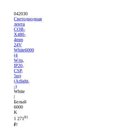
042030
Светодиодная
лента
COB-
X480-
4mm
24V
White6000
(4
W/m,
IP20,
CSP,
5m)
(Arlight,
-)
White
|
Белый
6000
K
81
1 271
₽/