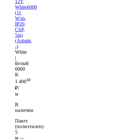
12V
White6000
(11
W/m,
IP20,
CSP,
5m)
(Arlight,
-)
White
|
Белый
6000
K
48
1 406
₽/
м
В
наличии
Пакет
(полиэтилен)
5
м —