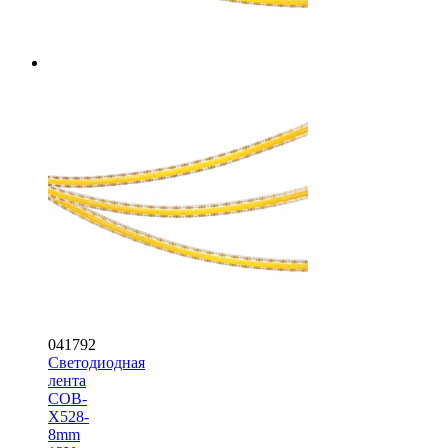
041792
Светодиодная
лента
COB-
X528-
8mm