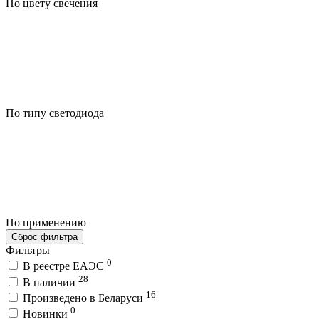
По цвету свечения
По типу светодиода
По применению
Сброс фильтра
Фильтры
0
В реестре ЕАЭС
28
В наличии
16
Произведено в Беларуси
0
Новинки