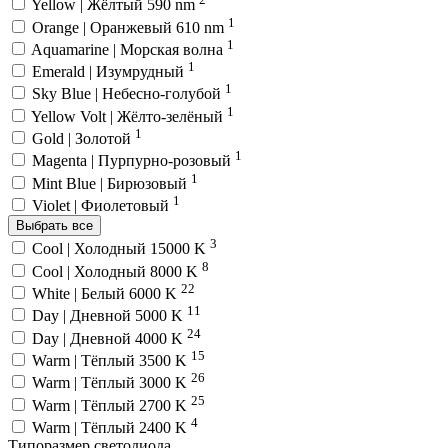
Yellow | Жёлтый 590 nm
1
Orange | Оранжевый 610 nm
1
Aquamarine | Морская волна
1
Emerald | Изумрудный
1
Sky Blue | Небесно-голубой
1
Yellow Volt | Жёлто-зелёный
1
Gold | Золотой
1
Magenta | Пурпурно-розовый
1
Mint Blue | Бирюзовый
1
Violet | Фиолетовый
Выбрать все
3
Cool | Холодный 15000 K
8
Cool | Холодный 8000 K
22
White | Белый 6000 K
11
Day | Дневной 5000 K
24
Day | Дневной 4000 K
15
Warm | Тёплый 3500 K
26
Warm | Тёплый 3000 K
25
Warm | Тёплый 2700 K
4
Warm | Тёплый 2400 K
Типоразмер светодиода