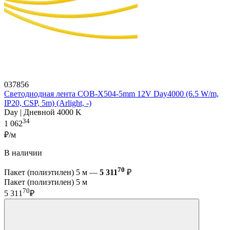
037856
Светодиодная лента COB-X504-5mm 12V Day4000 (6.5 W/m,
IP20, CSP, 5m) (Arlight, -)
Day | Дневной 4000 K
34
1 062
₽/м
В наличии
70
Пакет (полиэтилен) 5 м —
5 311
₽
Пакет (полиэтилен) 5 м
70
5 311
₽