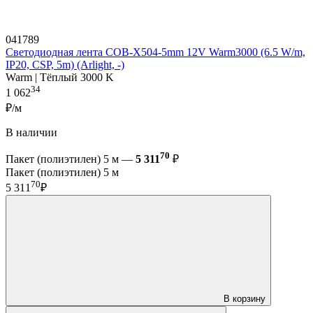
041789
Светодиодная лента COB-X504-5mm 12V Warm3000 (6.5 W/m,
IP20, CSP, 5m) (Arlight, -)
Warm | Тёплый 3000 K
34
1 062
₽/м
В наличии
70
Пакет (полиэтилен) 5 м —
5 311
₽
Пакет (полиэтилен) 5 м
70
5 311
₽
В корзину