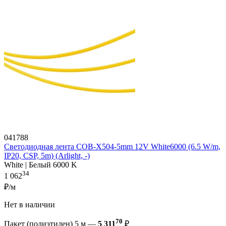
041788
Светодиодная лента COB-X504-5mm 12V White6000 (6.5 W/m,
IP20, CSP, 5m) (Arlight, -)
White | Белый 6000 K
34
1 062
₽/м
Нет в наличии
70
Пакет (полиэтилен) 5 м —
5 311
₽