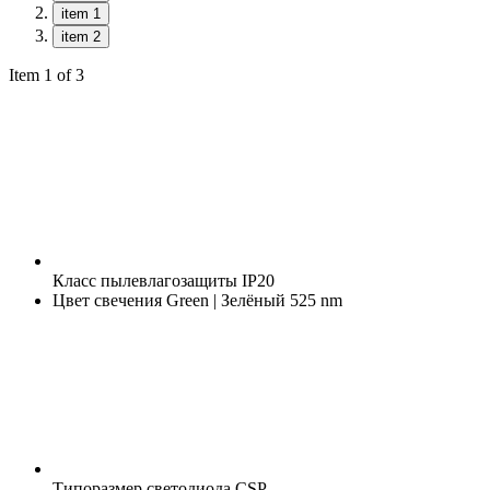
item 1
item 2
Item 1 of 3
Класс пылевлагозащиты
IP20
Цвет свечения
Green | Зелёный 525 nm
Типоразмер светодиода
CSP