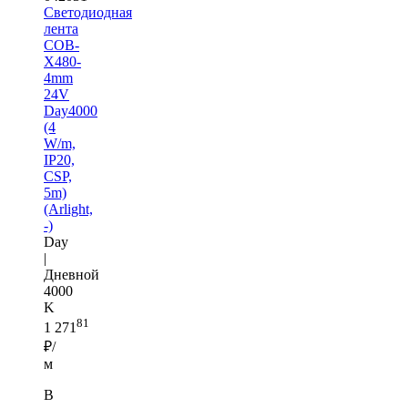
Светодиодная
лента
COB-
X480-
4mm
24V
Day4000
(4
W/m,
IP20,
CSP,
5m)
(Arlight,
-)
Day
|
Дневной
4000
K
81
1 271
₽/
м
В