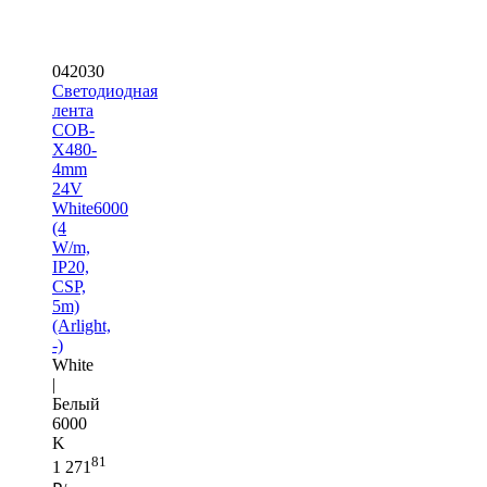
042030
Светодиодная
лента
COB-
X480-
4mm
24V
White6000
(4
W/m,
IP20,
CSP,
5m)
(Arlight,
-)
White
|
Белый
6000
K
81
1 271