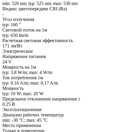
min: 520 nm; typ: 525 nm; max: 530 nm
Индекс цветопередачи CRI (Ra)
-
Угол излучения
typ: 160 °
Световой поток на 1м
typ: 650 lm/m
Расчетная световая эффективность
171 лм/Вт
Электрические
Напряжение питания
24 V
Мощность на 1м
typ: 3.8 W/m; max: 4 W/m
Ток потребления 1м
typ: 0.16 A/m; max: 0.17 A/m
Мощность
typ: 19 W; max: 20 W
Предельное отклонение напряжения ±
0.25 В
Эксплуатационные
Диапазон рабочих температур
min: -30 °C; max: 45 °C
Место применения
Только в помещении