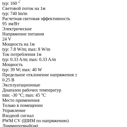
typ: 160 °
Световой поток на 1м
typ: 740 lm/m
Расчетная световая эффективность
95 лм/Вт
Электрические
Напряжение питания
24 V
Мощность на 1м
typ: 7.8 W/m; max: 8 W/m
Ток потребления 1м
typ: 0.33 A/m; max: 0.33 A/m
Мощность
typ: 39 W; max: 40 W
Предельное отклонение напряжения ±
0.25 В
Эксплуатационные
Диапазон рабочих температур
min: -30 °C; max: 45 °C
Место применения
Только в помещении
Управление
Входной сигнал
PWM СV (ШИМ по напряжению)
Диммируемый(ая)