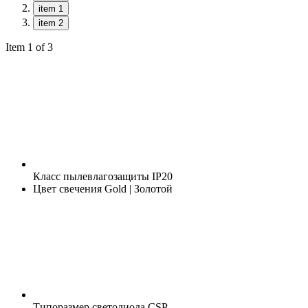
item 1
item 2
Item 1 of 3
Класс пылевлагозащиты
IP20
Цвет свечения
Gold | Золотой
Типоразмер светодиода
CSP