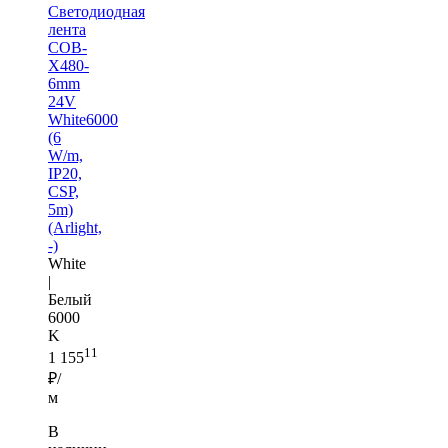
Светодиодная
лента
COB-
X480-
6mm
24V
White6000
(6
W/m,
IP20,
CSP,
5m)
(Arlight,
-)
White
|
Белый
6000
K
11
1 155
₽/
м
В