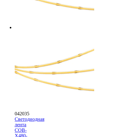
042035
Светодиодная
лента
COB-
X480-