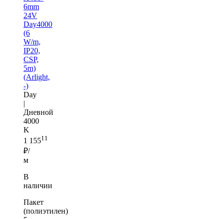
6mm
24V
Day4000
(6
W/m,
IP20,
CSP,
5m)
(Arlight,
-)
Day
|
Дневной
4000
K
11
1 155
₽/
м
В
наличии
Пакет
(полиэтилен)