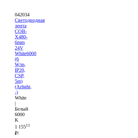
042034
Светодиодная
лента
COB-
X480-
6mm
24V
White6000
(6
W/m,
IP20,
CSP,
5m)
(Arlight,
-)
White
|
Белый
6000
K
11
1 155
₽/