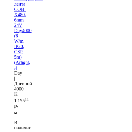
лента
COB-
X480-
6mm
24V
Day4000
(6
W/m,
IP20,
CSP,
5m)
(Arlight,
-)
Day
|
Дневной
4000
K
11
1 155
₽/
м
В
наличии