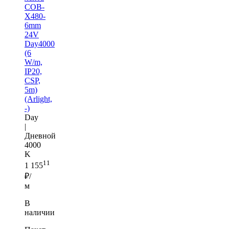
COB-
X480-
6mm
24V
Day4000
(6
W/m,
IP20,
CSP,
5m)
(Arlight,
-)
Day
|
Дневной
4000
K
11
1 155
₽/
м
В
наличии