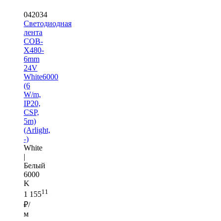
042034
Светодиодная
лента
COB-
X480-
6mm
24V
White6000
(6
W/m,
IP20,
CSP,
5m)
(Arlight,
-)
White
|
Белый
6000
K
11
1 155
₽/
м