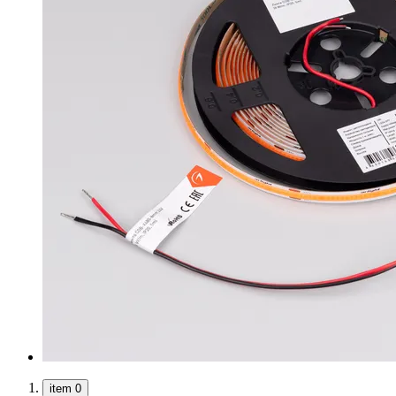
item 0