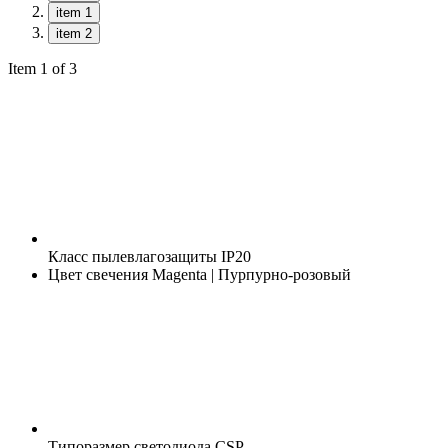
item 1
item 2
Item 1 of 3
Класс пылевлагозащиты
IP20
Цвет свечения
Magenta | Пурпурно-розовый
Типоразмер светодиода
CSP