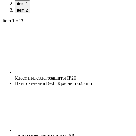
item 1
item 2
Item 1 of 3
Класс пылевлагозащиты
IP20
Цвет свечения
Red | Красный 625 nm
Типоразмер светодиода
CSP