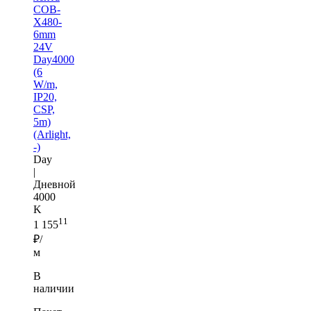
COB-
X480-
6mm
24V
Day4000
(6
W/m,
IP20,
CSP,
5m)
(Arlight,
-)
Day
|
Дневной
4000
K
11
1 155
₽/
м
В
наличии