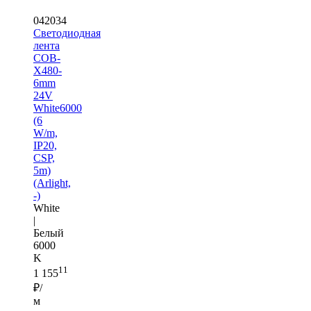
042034
Светодиодная
лента
COB-
X480-
6mm
24V
White6000
(6
W/m,
IP20,
CSP,
5m)
(Arlight,
-)
White
|
Белый
6000
K
11
1 155
₽/
м