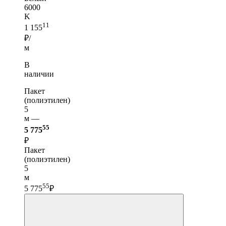
6000
K
11
1 155
₽/
м
В
наличии
Пакет
(полиэтилен)
5
м —
55
5 775
₽
Пакет
(полиэтилен)
5
м
55
5 775
₽