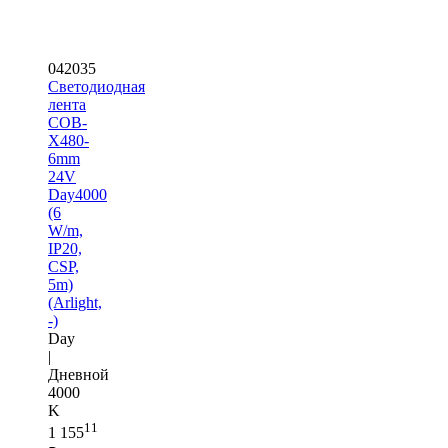
042035
Светодиодная
лента
COB-
X480-
6mm
24V
Day4000
(6
W/m,
IP20,
CSP,
5m)
(Arlight,
-)
Day
|
Дневной
4000
K
11
1 155