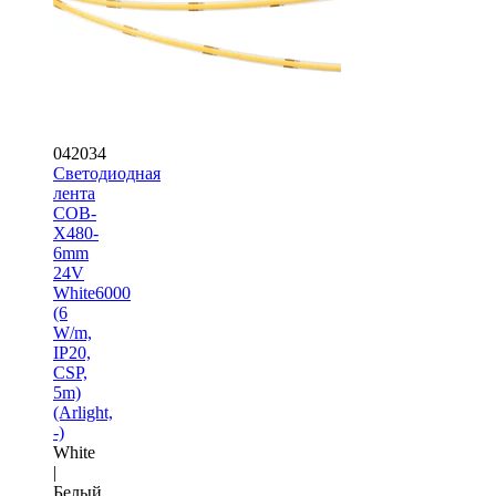
042034
Светодиодная
лента
COB-
X480-
6mm
24V
White6000
(6
W/m,
IP20,
CSP,
5m)
(Arlight,
-)
White
|
Белый