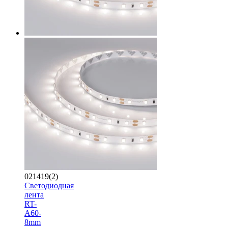
021419(2)
Светодиодная
лента
RT-
A60-
8mm