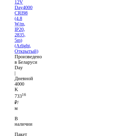
12V
Day4000
CRI98
(4.8
W/m,
IP20,
2835,
5m)
(Arlight,
Открытый)
Произведено
в Беларуси
Day
|
Дневной
4000
K
16
733
₽/
м
В
наличии
Пакет