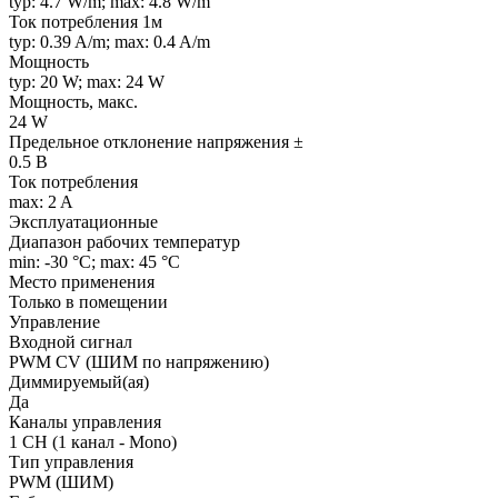
typ: 4.7 W/m; max: 4.8 W/m
Ток потребления 1м
typ: 0.39 A/m; max: 0.4 A/m
Мощность
typ: 20 W; max: 24 W
Мощность, макс.
24 W
Предельное отклонение напряжения ±
0.5 В
Ток потребления
max: 2 A
Эксплуатационные
Диапазон рабочих температур
min: -30 °C; max: 45 °C
Место применения
Только в помещении
Управление
Входной сигнал
PWM СV (ШИМ по напряжению)
Диммируемый(ая)
Да
Каналы управления
1 CH (1 канал - Mono)
Тип управления
PWM (ШИМ)