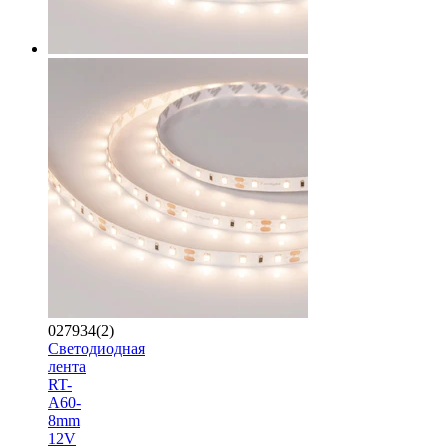
027934(2)
Светодиодная
лента
RT-
A60-
8mm
12V