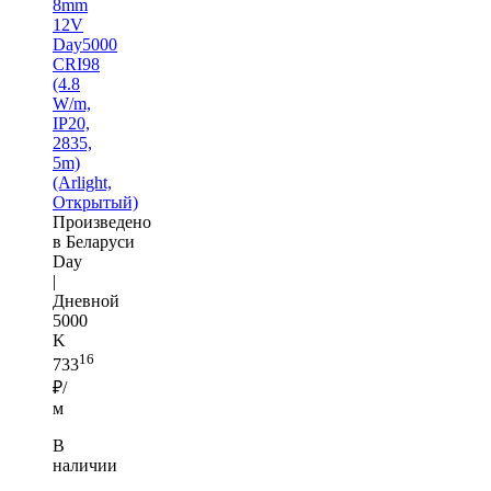
8mm
12V
Day5000
CRI98
(4.8
W/m,
IP20,
2835,
5m)
(Arlight,
Открытый)
Произведено
в Беларуси
Day
|
Дневной
5000
K
16
733
₽/
м
В
наличии