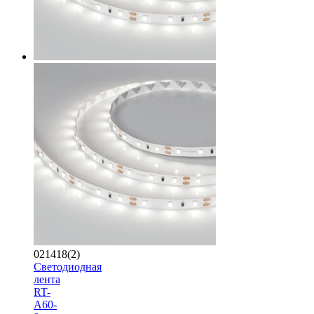
021418(2)
Светодиодная
лента
RT-
A60-