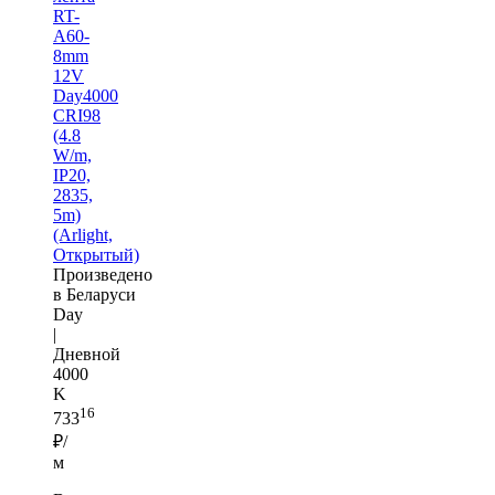
RT-
A60-
8mm
12V
Day4000
CRI98
(4.8
W/m,
IP20,
2835,
5m)
(Arlight,
Открытый)
Произведено
в Беларуси
Day
|
Дневной
4000
K
16
733
₽/
м