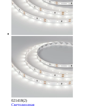
021418(2)
Светодиодная