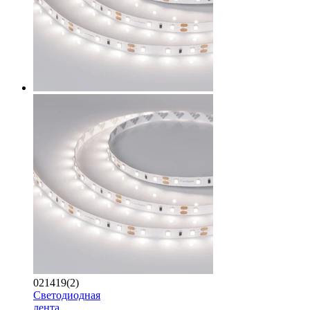
021419(2)
Светодиодная
лента