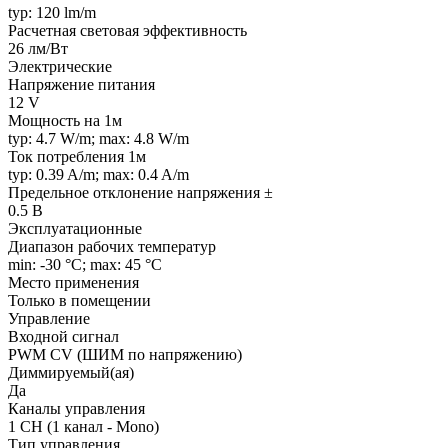
typ: 120 lm/m
Расчетная световая эффективность
26 лм/Вт
Электрические
Напряжение питания
12 V
Мощность на 1м
typ: 4.7 W/m; max: 4.8 W/m
Ток потребления 1м
typ: 0.39 A/m; max: 0.4 A/m
Предельное отклонение напряжения ±
0.5 В
Эксплуатационные
Диапазон рабочих температур
min: -30 °C; max: 45 °C
Место применения
Только в помещении
Управление
Входной сигнал
PWM СV (ШИМ по напряжению)
Диммируемый(ая)
Да
Каналы управления
1 CH (1 канал - Mono)
Тип управления