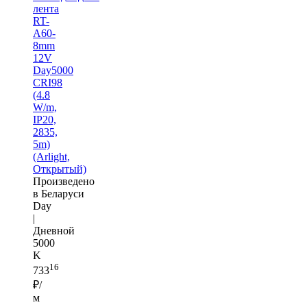
лента
RT-
A60-
8mm
12V
Day5000
CRI98
(4.8
W/m,
IP20,
2835,
5m)
(Arlight,
Открытый)
Произведено
в Беларуси
Day
|
Дневной
5000
K
16
733
₽/
м