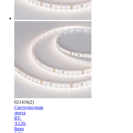
021416(2)
Светодиодная
лента
RT-
A120-
8mm