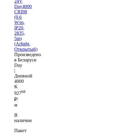
24V
Day4000
CRI98
(9.6
W/m,
IP20,
2835,
5m)
(Arlight,
Открытый)
Произведено
в Беларуси
Day
|
Дневной
4000
K
68
927
₽/
м
В
наличии
Пакет