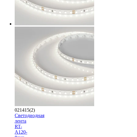
021415(2)
Светодиодная
лента
RT-
A120-