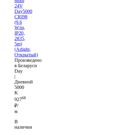
8mm
24V
Day5000
CRI98
(9.6
W/m,
IP20,
2835,
5m)
(Arlight,
Открытый)
Произведено
в Беларуси
Day
|
Дневной
5000
K
68
927
₽/
м
В
наличии