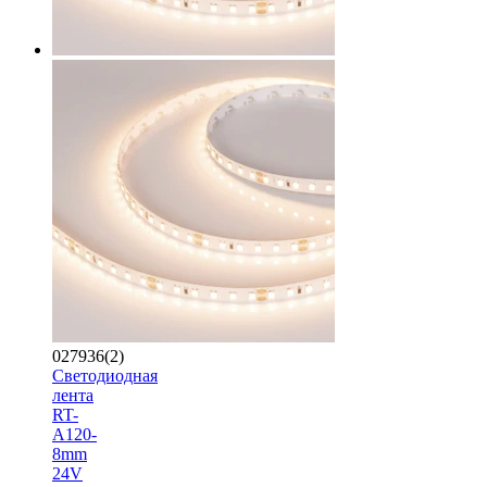
027936(2)
Светодиодная
лента
RT-
A120-
8mm
24V