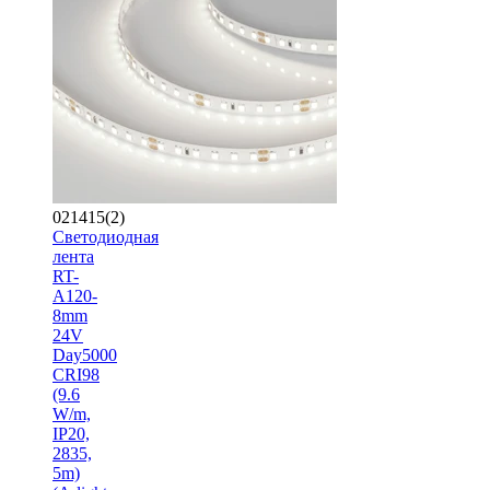
021415(2)
Светодиодная
лента
RT-
A120-
8mm
24V
Day5000
CRI98
(9.6
W/m,
IP20,
2835,
5m)