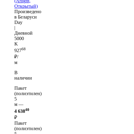
(Arlight,
Открытый)
Произведено
в Беларуси
Day
|
Дневной
5000
K
68
927
₽/
м
В
наличии
Пакет
(полиэтилен)
5
м —
40
4 638
₽
Пакет
(полиэтилен)
5