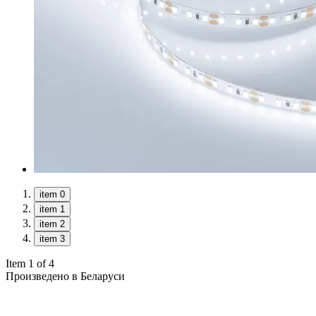
item 0
item 1
item 2
item 3
Item 1 of 4
Произведено в Беларуси