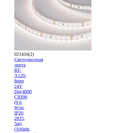
021416(2)
Светодиодная
лента
RT-
A120-
8mm
24V
Day4000
CRI98
(9.6
W/m,
IP20,
2835,
5m)
(Arlight,