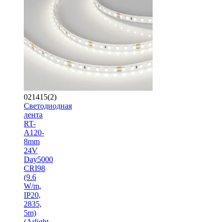
021415(2)
Светодиодная
лента
RT-
A120-
8mm
24V
Day5000
CRI98
(9.6
W/m,
IP20,
2835,
5m)
(Arlight,