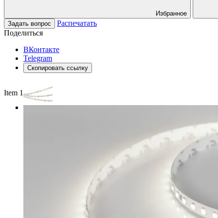
Избранное
Распечатать
Задать вопрос
Поделиться
ВКонтакте
Telegram
Скопировать ссылку
Item 1 of 3