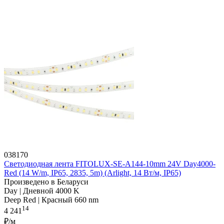
038170
Светодиодная лента FITOLUX-SE-A144-10mm 24V Day4000-
Red (14 W/m, IP65, 2835, 5m) (Arlight, 14 Вт/м, IP65)
Произведено в Беларуси
Day | Дневной 4000 K
Deep Red | Красный 660 nm
14
4 241
₽/м