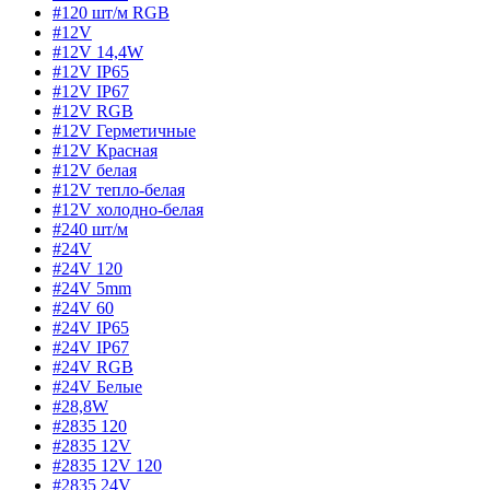
#120 шт/м RGB
#12V
#12V 14,4W
#12V IP65
#12V IP67
#12V RGB
#12V Герметичные
#12V Красная
#12V белая
#12V тепло-белая
#12V холодно-белая
#240 шт/м
#24V
#24V 120
#24V 5mm
#24V 60
#24V IP65
#24V IP67
#24V RGB
#24V Белые
#28,8W
#2835 120
#2835 12V
#2835 12V 120
#2835 24V