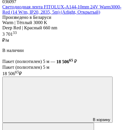
036097
Светодиодная лента FITOLUX-A144-10mm 24V Warm3000-
Red (14 W/m, IP20, 2835, 5m) (Arlight, Открытый)
Произведено в Беларуси
Warm | Тёплый 3000 K
Deep Red | Красный 660 nm
33
3 701
₽/м
В наличии
65
Пакет (полиэтилен) 5 м —
18 506
₽
Пакет (полиэтилен) 5 м
65
18 506
₽
В корзину