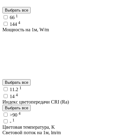
Выбрать все
1
66
4
144
Мощность на 1м, W/m
Выбрать все
1
11.2
4
14
Индекс цветопередачи CRI (Ra)
Выбрать все
4
>90
1
-
Цветовая температура, K
Световой поток на 1м, lm/m