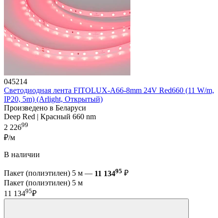
045214
Светодиодная лента FITOLUX-A66-8mm 24V Red660 (11 W/m,
IP20, 5m) (Arlight, Открытый)
Произведено в Беларуси
Deep Red | Красный 660 nm
99
2 226
₽/м
В наличии
95
Пакет (полиэтилен) 5 м —
11 134
₽
Пакет (полиэтилен) 5 м
95
11 134
₽