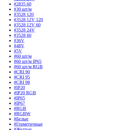
#2835 60
#30 шт/м
#3528 120
#3528 12V 120
#3528 12V 60
#3528 24V
#3528 60
#36V
#48V
#5V
#60 шт/м
#60 шт/м IP65
#60 шт/м RGB
#CRI 90
#CRI 95
#CRI 98
#IP20
#IP20 RGB
#IP65
#IP67
#RGB
#RGBW
#Белые
#Герметичные
#Желтые