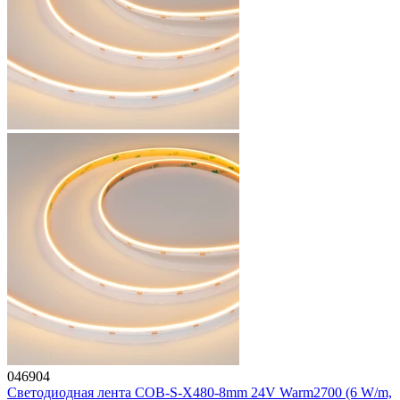
046904
Светодиодная лента COB-S-X480-8mm 24V Warm2700 (6 W/m,