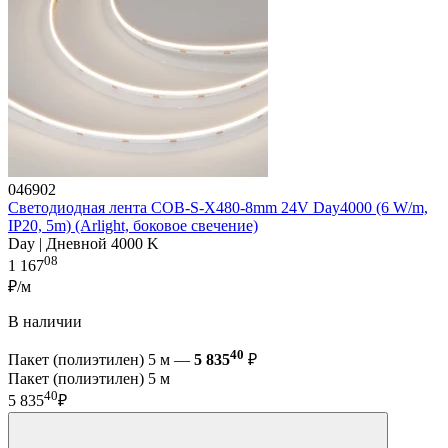
046902
Светодиодная лента COB-S-X480-8mm 24V Day4000 (6 W/m,
IP20, 5m) (Arlight, боковое свечение)
Day | Дневной 4000 K
08
1 167
₽/м
В наличии
40
Пакет (полиэтилен) 5 м —
5 835
₽
Пакет (полиэтилен) 5 м
40
5 835
₽