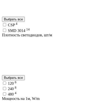
Выбрать все
4
CSP
14
SMD 3014
Плотность светодиодов, шт/м
Выбрать все
6
120
8
240
4
480
Мощность на 1м, W/m