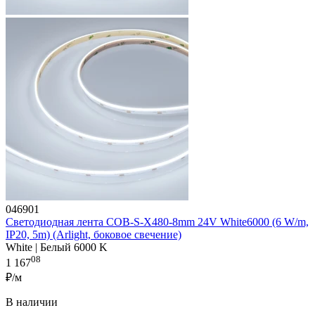
046901
Светодиодная лента COB-S-X480-8mm 24V White6000 (6 W/m,
IP20, 5m) (Arlight, боковое свечение)
White | Белый 6000 K
08
1 167
₽/м
В наличии