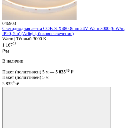
046903
Светодиодная лента COB-S-X480-8mm 24V Warm3000 (6 W/m,
IP20, 5m) (Arlight, боковое свечение)
Warm | Тёплый 3000 K
08
1 167
₽/м
В наличии
40
Пакет (полиэтилен) 5 м —
5 835
₽
Пакет (полиэтилен) 5 м
40
5 835
₽