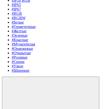
#IP20 RGB
#IP65
#IP67
#RGB
#RGBW
#Белые
#Герметичные
#Желтые
#Зеленые
#Красные
#Мультибелая
#Оранжевые
#Открытые
#Розовые
#Синие
#Узкие
#Широкие