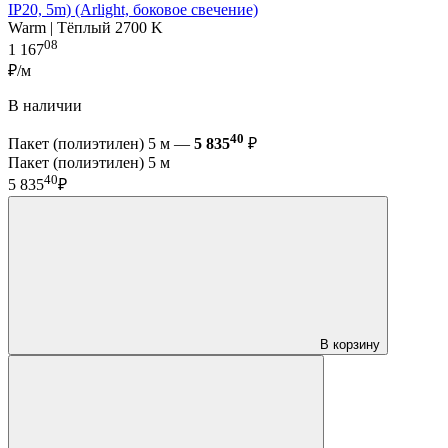
IP20, 5m) (Arlight, боковое свечение)
Warm | Тёплый 2700 K
08
1 167
₽/м
В наличии
40
Пакет (полиэтилен) 5 м —
5 835
₽
Пакет (полиэтилен) 5 м
40
5 835
₽
В корзину