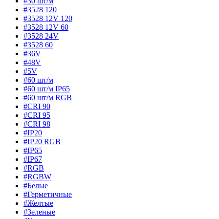
#30 шт/м
#3528 120
#3528 12V 120
#3528 12V 60
#3528 24V
#3528 60
#36V
#48V
#5V
#60 шт/м
#60 шт/м IP65
#60 шт/м RGB
#CRI 90
#CRI 95
#CRI 98
#IP20
#IP20 RGB
#IP65
#IP67
#RGB
#RGBW
#Белые
#Герметичные
#Желтые
#Зеленые