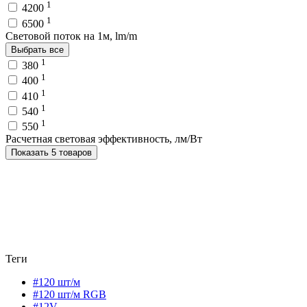
1
4200
1
6500
Световой поток на 1м, lm/m
Выбрать все
1
380
1
400
1
410
1
540
1
550
Расчетная световая эффективность, лм/Вт
Показать 5 товаров
Теги
#120 шт/м
#120 шт/м RGB
#12V