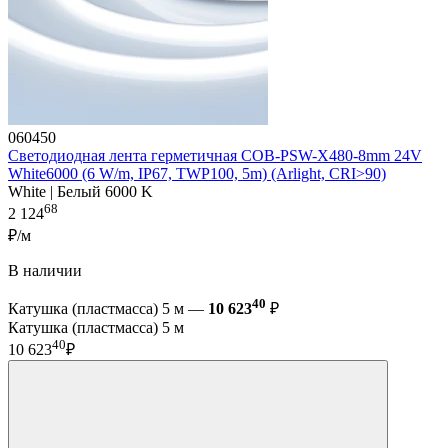
060450
Светодиодная лента герметичная COB-PSW-X480-8mm 24V
White6000 (6 W/m, IP67, TWP100, 5m) (Arlight, CRI>90)
White | Белый 6000 K
68
2 124
₽/м
В наличии
40
Катушка (пластмасса) 5 м —
10 623
₽
Катушка (пластмасса) 5 м
40
10 623
₽