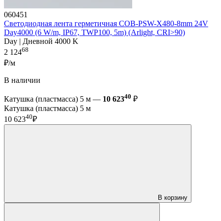
060451
Светодиодная лента герметичная COB-PSW-X480-8mm 24V
Day4000 (6 W/m, IP67, TWP100, 5m) (Arlight, CRI>90)
Day | Дневной 4000 K
68
2 124
₽/м
В наличии
40
Катушка (пластмасса) 5 м —
10 623
₽
Катушка (пластмасса) 5 м
40
10 623
₽
В корзину