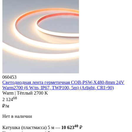
060453
Светодиодная лента герметичная COB-PSW-X480-8mm 24V
Warm2700 (6 W/m, IP67, TWP100, 5m) (Arlight, CRI>90)
Warm | Тёплый 2700 K
68
2 124
₽/м
Нет в наличии
40
Катушка (пластмасса) 5 м —
10 623
₽