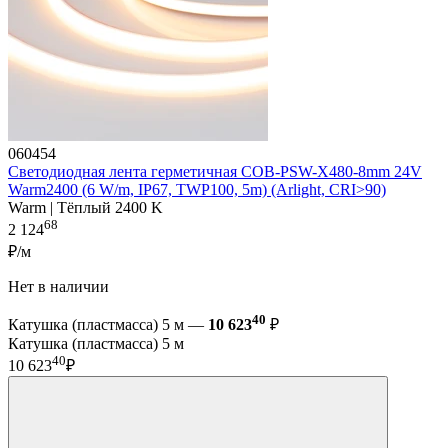
060454
Светодиодная лента герметичная COB-PSW-X480-8mm 24V
Warm2400 (6 W/m, IP67, TWP100, 5m) (Arlight, CRI>90)
Warm | Тёплый 2400 K
68
2 124
₽/м
Нет в наличии
40
Катушка (пластмасса) 5 м —
10 623
₽
Катушка (пластмасса) 5 м
40
10 623
₽