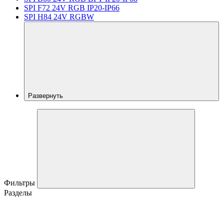
SPI F72 24V RGB IP20-IP66
SPI H84 24V RGBW
Развернуть
Фильтры
Разделы