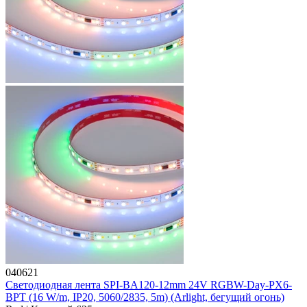
040621
Светодиодная лента SPI-BA120-12mm 24V RGBW-Day-PX6-
BPT (16 W/m, IP20, 5060/2835, 5m) (Arlight, бегущий огонь)