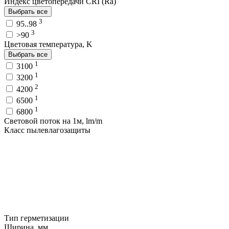
Индекс цветопередачи CRI (Ra)
Выбрать все
3
95..98
3
>90
Цветовая температура, K
Выбрать все
1
3100
1
3200
2
4200
1
6500
1
6800
Световой поток на 1м, lm/m
Класс пылевлагозащиты
Тип герметизации
Ширина, мм