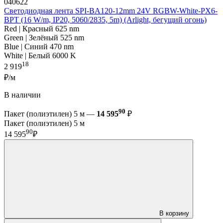
040622
Светодиодная лента SPI-BA120-12mm 24V RGBW-White-PX6-
BPT (16 W/m, IP20, 5060/2835, 5m) (Arlight, бегущий огонь)
Red | Красный 625 nm
Green | Зелёный 525 nm
Blue | Синий 470 nm
White | Белый 6000 K
18
2 919
₽/м
В наличии
90
Пакет (полиэтилен) 5 м —
14 595
₽
Пакет (полиэтилен) 5 м
90
14 595
₽
В корзину