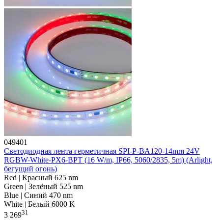
049401
Светодиодная лента герметичная SPI-P-BA120-14mm 24V
RGBW-White-PX6-BPT (16 W/m, IP66, 5060/2835, 5m) (Arlight,
бегущий огонь)
Red | Красный 625 nm
Green | Зелёный 525 nm
Blue | Синий 470 nm
White | Белый 6000 K
31
3 269