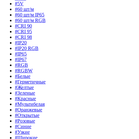
#5V
#60 шт/м
#60 шт/м IP65
#60 шт/м RGB
#CRI 90
#CRI 95
#CRI 98
#IP20
#IP20 RGB
#IP65
#IP67
#RGB
#RGBW
#Белые
#Герметичные
#Желтые
#Зеленые
#Красные
#Мультибелая
#Оранжевые
#Открытые
#Розовые
#Синие
#Узкие
#Широкие