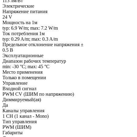
113 лм/Вт
Электрические
Напряжение питания
24 V
Мощность на 1м
typ: 6.9 W/m; max: 7.2 W/m
Ток потребления 1м
typ: 0.29 A/m; max: 0.3 A/m
Предельное отклонение напряжения ±
0.5 В
Эксплуатационные
Диапазон рабочих температур
min: -30 °C; max: 45 °C
Место применения
Только в помещении
Управление
Входной сигнал
PWM СV (ШИМ по напряжению)
Диммируемый(ая)
Да
Каналы управления
1 CH (1 канал - Mono)
Тип управления
PWM (ШИМ)
Габариты