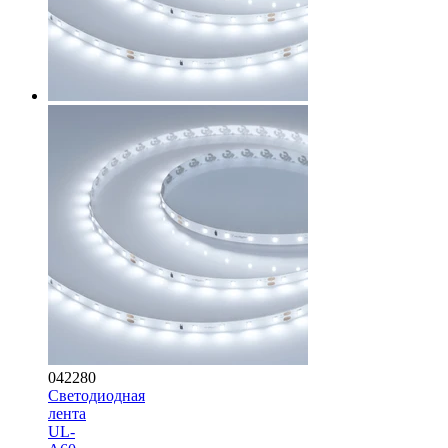
042280
Светодиодная
лента
UL-