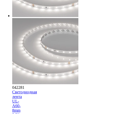
042281
Светодиодная
лента
UL-
A60-
8mm