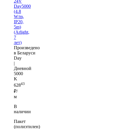
24V
Day5000
(4.8
W/m,
IP20,
5m)
(Arlight,
7
лет)
Произведено
в Беларуси
Day
|
Дневной
5000
K
43
628
₽/
м
В
наличии
Пакет
(полиэтилен)