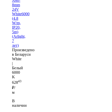
A60-
8mm
24V
White6000
(4.8
W/m,
IP20,
5m)
(Arlight,
7
лет)
Произведено
в Беларуси
White
|
Белый
6000
K
43
628
₽/
м
В
наличии