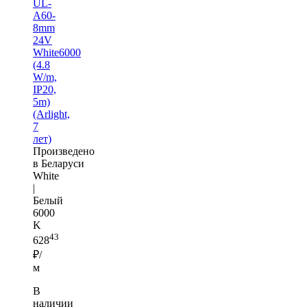
UL-
A60-
8mm
24V
White6000
(4.8
W/m,
IP20,
5m)
(Arlight,
7
лет)
Произведено
в Беларуси
White
|
Белый
6000
K
43
628
₽/
м
В
наличии