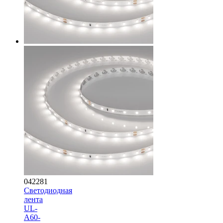
042281
Светодиодная
лента
UL-
A60-