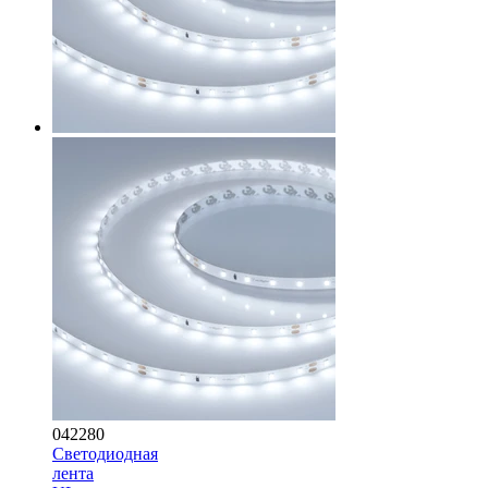
042280
Светодиодная
лента