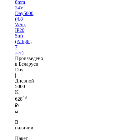
8mm
24V
Day5000
(4.8
W/m,
IP20,
5m)
(Arlight,
7
лет)
Произведено
в Беларуси
Day
|
Дневной
5000
K
43
628
₽/
м
В
наличии
Пакет