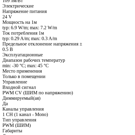
109 лм/Вт
Электрические
Напряжение питания
24 V
Мощность на 1м
typ: 6.9 W/m; max: 7.2 W/m
Ток потребления 1м
typ: 0.29 A/m; max: 0.3 A/m
Предельное отклонение напряжения ±
0.5 В
Эксплуатационные
Диапазон рабочих температур
min: -30 °C; max: 45 °C
Место применения
Только в помещении
Управление
Входной сигнал
PWM СV (ШИМ по напряжению)
Диммируемый(ая)
Да
Каналы управления
1 CH (1 канал - Mono)
Тип управления
PWM (ШИМ)
Габариты