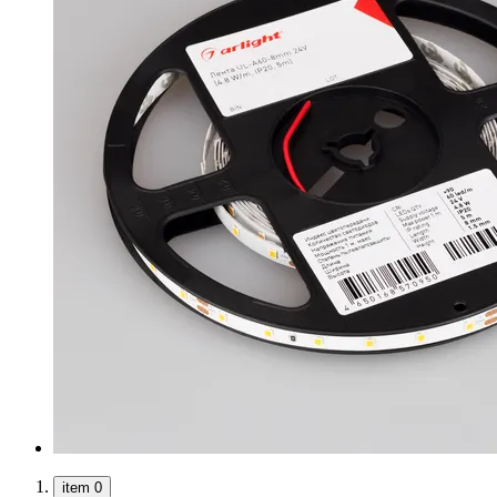
item 0