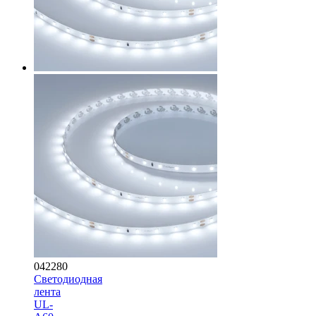
042280
Светодиодная
лента
UL-