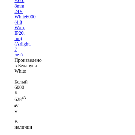
A60-
8mm
24V
White6000
(4.8
W/m,
IP20,
5m)
(Arlight,
7
лет)
Произведено
в Беларуси
White
|
Белый
6000
K
43
628
₽/
м
В
наличии