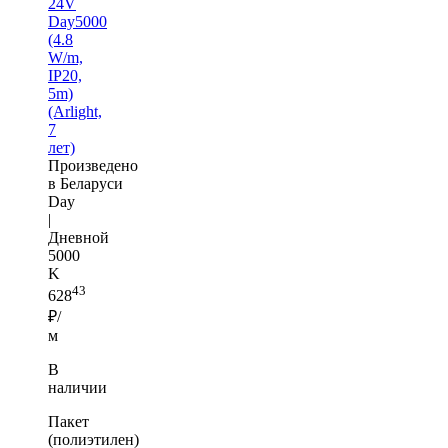
24V
Day5000
(4.8
W/m,
IP20,
5m)
(Arlight,
7
лет)
Произведено
в Беларуси
Day
|
Дневной
5000
K
43
628
₽/
м
В
наличии
Пакет
(полиэтилен)