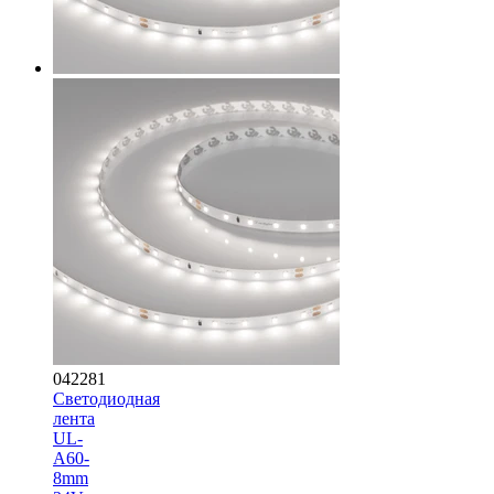
042281
Светодиодная
лента
UL-
A60-
8mm