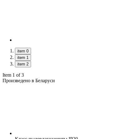
item 0
item 1
item 2
Item 1 of 3
Произведено в Беларуси
Класс пылевлагозащиты
IP20