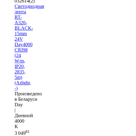
032614(2)
Светодиодная
лента
RT-
A320-
BLACK-
15mm
24V
Day4000
CRI98
(24
W/m,
IP20,
2835,
5m)
(Arlight,
-)
Произведено
в Беларуси
Day
|
Дневной
4000
K
81
3 049