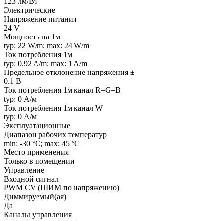
123 лм/Вт
Электрические
Напряжение питания
24 V
Мощность на 1м
typ: 22 W/m; max: 24 W/m
Ток потребления 1м
typ: 0.92 A/m; max: 1 A/m
Предельное отклонение напряжения ±
0.1 В
Ток потребления 1м канал R=G=B
typ: 0 А/м
Ток потребления 1м канал W
typ: 0 А/м
Эксплуатационные
Диапазон рабочих температур
min: -30 °C; max: 45 °C
Место применения
Только в помещении
Управление
Входной сигнал
PWM СV (ШИМ по напряжению)
Диммируемый(ая)
Да
Каналы управления