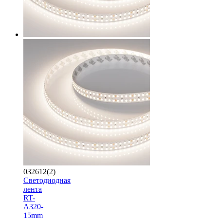
032612(2)
Светодиодная
лента
RT-
A320-
15mm