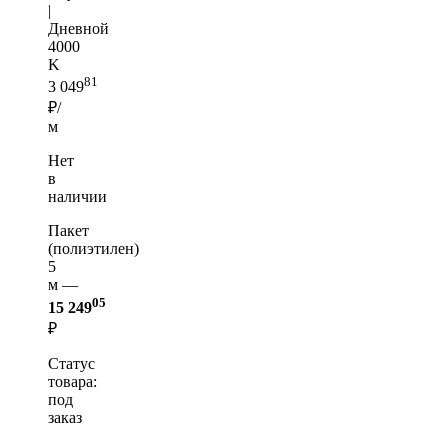
|
Дневной
4000
K
81
3 049
₽/
м
Нет
в
наличии
Пакет
(полиэтилен)
5
м —
05
15 249
₽
Статус
товара:
под
заказ