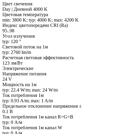
Цвет свечения
Day | Дневной 4000 K
Цветовая температура
min: 3800 K; typ: 4000 K; max: 4200 K
Индекс цветопередачи CRI (Ra)
95..98
Угол излучения
typ: 120 °
Световой поток на 1м
typ: 2760 lm/m
Расчетная световая эффективность
123 лм/Вт
Электрические
Напряжение питания
24 V
Мощность на 1м
typ: 22.4 W/m; max: 24 W/m
Ток потребления 1м
typ: 0.93 A/m; max: 1 A/m
Предельное отклонение напряжения ±
0.1 В
Ток потребления 1м канал R=G=B
typ: 0 А/м
Ток потребления 1м канал W
typ: 0 А/м