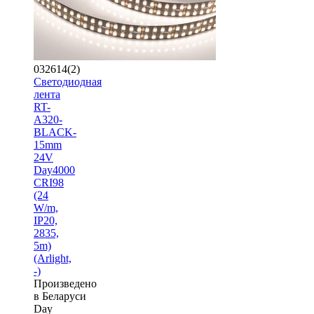
032614(2)
Светодиодная
лента
RT-
A320-
BLACK-
15mm
24V
Day4000
CRI98
(24
W/m,
IP20,
2835,
5m)
(Arlight,
-)
Произведено
в Беларуси
Day