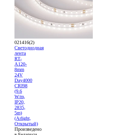
021416(2)
Светодиодная
лента
RT-
A120-
8mm
24V
Day4000
CRI98
(9.6
W/m,
IP20,
2835,
5m)
(Arlight,
Открытый)
Произведено
в Беларуси