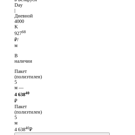
Day
|
Дневной
4000
K
68
927
₽/
м
В
наличии
Пакет
(полиэтилен)
5
м —
40
4 638
₽
Пакет
(полиэтилен)
5
м
40
4 638
₽