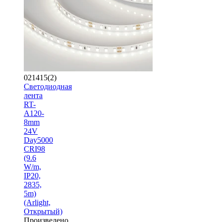
021415(2)
Светодиодная
лента
RT-
A120-
8mm
24V
Day5000
CRI98
(9.6
W/m,
IP20,
2835,
5m)
(Arlight,
Открытый)
Произведено