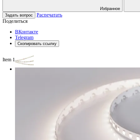
Избранное
Распечатать
Задать вопрос
Поделиться
ВКонтакте
Telegram
Скопировать ссылку
Item 1 of 3