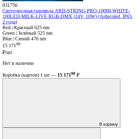
031756
Светодиодная гирлянда ARD-STRING-PRO-10000-WHITE-
100LED-MILK-LIVE RGB-DMX (24V, 10W) (Ardecoled, IP65,
2 года)
Red | Красный 625 nm
Green | Зелёный 525 nm
Blue | Синий 470 nm
98
15 171
₽/шт
Нет в наличии
98
Коробка (картон) 1 шт —
15 171
₽
В корзину