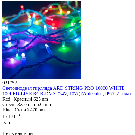
031752
Светодиодная гирлянда ARD-STRING-PRO-10000-WHITE-
100LED-LIVE RGB-DMX (24V, 10W) (Ardecoled, IP65, 2 года)
Red | Красный 625 nm
Green | Зелёный 525 nm
Blue | Синий 470 nm
98
15 171
₽/шт
Нет в наличии