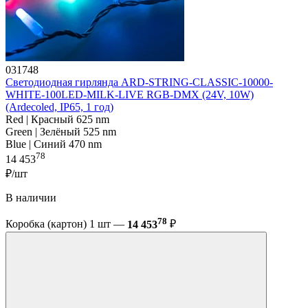
031748
Светодиодная гирлянда ARD-STRING-CLASSIC-10000-
WHITE-100LED-MILK-LIVE RGB-DMX (24V, 10W)
(Ardecoled, IP65, 1 год)
Red | Красный 625 nm
Green | Зелёный 525 nm
Blue | Синий 470 nm
78
14 453
₽/шт
В наличии
78
Коробка (картон) 1 шт —
14 453
₽