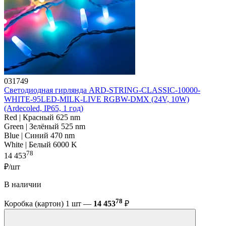
031749
Светодиодная гирлянда ARD-STRING-CLASSIC-10000-
WHITE-95LED-MILK-LIVE RGBW-DMX (24V, 10W)
(Ardecoled, IP65, 1 год)
Red | Красный 625 nm
Green | Зелёный 525 nm
Blue | Синий 470 nm
White | Белый 6000 K
78
14 453
₽/шт
В наличии
78
Коробка (картон) 1 шт —
14 453
₽