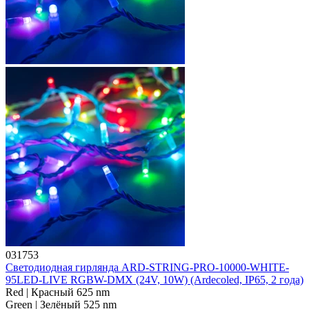
031753
Светодиодная гирлянда ARD-STRING-PRO-10000-WHITE-
95LED-LIVE RGBW-DMX (24V, 10W) (Ardecoled, IP65, 2 года)
Red | Красный 625 nm
Green | Зелёный 525 nm