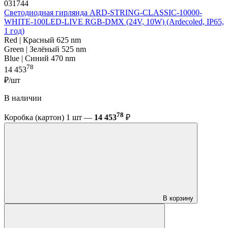
031744
Светодиодная гирлянда ARD-STRING-CLASSIC-10000-
WHITE-100LED-LIVE RGB-DMX (24V, 10W) (Ardecoled, IP65,
1 год)
Red | Красный 625 nm
Green | Зелёный 525 nm
Blue | Синий 470 nm
78
14 453
₽/шт
В наличии
78
Коробка (картон) 1 шт —
14 453
₽
В корзину