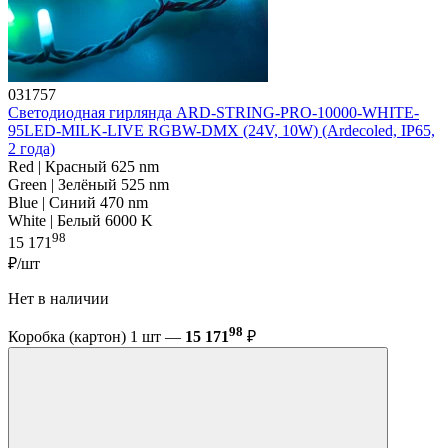
031757
Светодиодная гирлянда ARD-STRING-PRO-10000-WHITE-
95LED-MILK-LIVE RGBW-DMX (24V, 10W) (Ardecoled, IP65,
2 года)
Red | Красный 625 nm
Green | Зелёный 525 nm
Blue | Синий 470 nm
White | Белый 6000 K
98
15 171
₽/шт
Нет в наличии
98
Коробка (картон) 1 шт —
15 171
₽