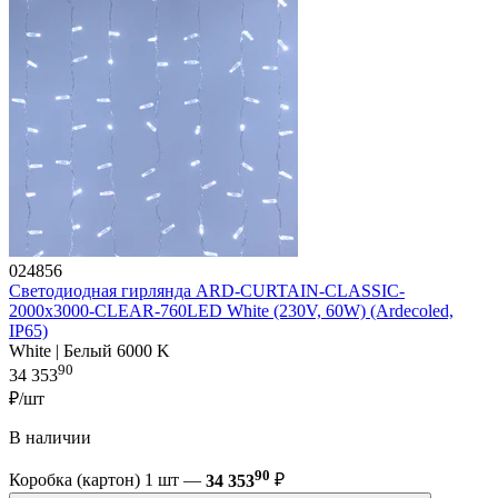
024856
Светодиодная гирлянда ARD-CURTAIN-CLASSIC-
2000x3000-CLEAR-760LED White (230V, 60W) (Ardecoled,
IP65)
White | Белый 6000 K
90
34 353
₽/шт
В наличии
90
Коробка (картон) 1 шт —
34 353
₽