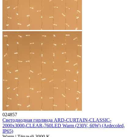
024857
Светодиодная гирлянда ARD-CURTAIN-CLASSIC-
2000x3000-CLEAR-760LED Warm (230V, 60W) (Ardecoled,
IP65)
Warm | Тёплый 3000 K