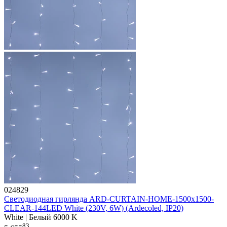
024829
Светодиодная гирлянда ARD-CURTAIN-HOME-1500x1500-
CLEAR-144LED White (230V, 6W) (Ardecoled, IP20)
White | Белый 6000 K
83