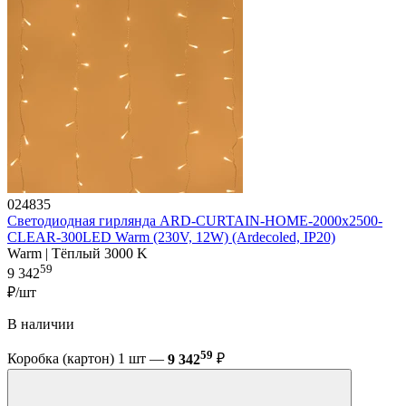
024835
Светодиодная гирлянда ARD-CURTAIN-HOME-2000x2500-
CLEAR-300LED Warm (230V, 12W) (Ardecoled, IP20)
Warm | Тёплый 3000 K
59
9 342
₽/шт
В наличии
59
Коробка (картон) 1 шт —
9 342
₽