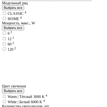
Модельный ряд
Выбрать все
4
CLASSIC
4
HOME
Мощность, макс., W
Выбрать все
2
6
2
12
2
60
2
120
Цвет свечения
Выбрать все
4
Warm | Тёплый 3000 K
4
White | Белый 6000 K
Количество светодиодов, шт