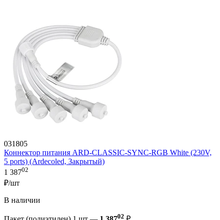
031805
Коннектор питания ARD-CLASSIC-SYNC-RGB White (230V,
5 ports) (Ardecoled, Закрытый)
02
1 387
₽/шт
В наличии
02
Пакет (полиэтилен) 1 шт —
1 387
₽