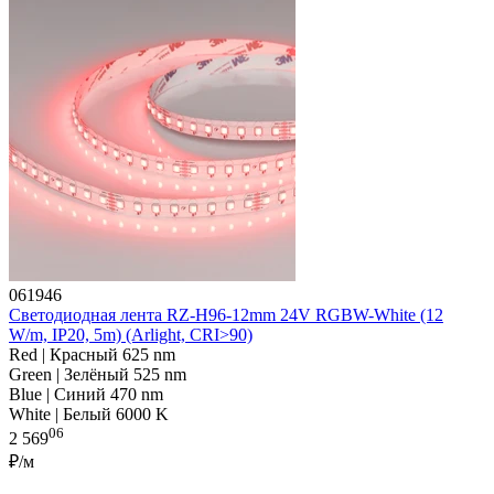
061946
Светодиодная лента RZ-H96-12mm 24V RGBW-White (12
W/m, IP20, 5m) (Arlight, CRI>90)
Red | Красный 625 nm
Green | Зелёный 525 nm
Blue | Синий 470 nm
White | Белый 6000 K
06
2 569
₽/м