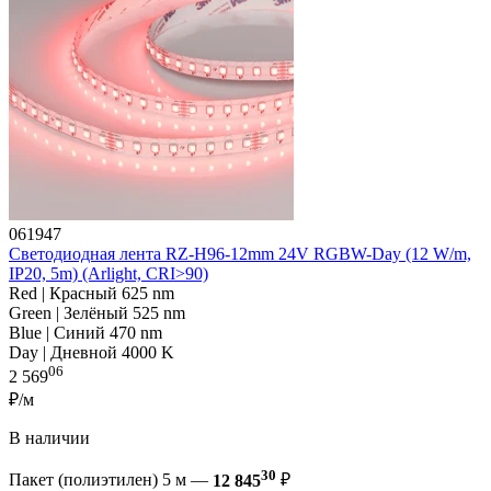
061947
Светодиодная лента RZ-H96-12mm 24V RGBW-Day (12 W/m,
IP20, 5m) (Arlight, CRI>90)
Red | Красный 625 nm
Green | Зелёный 525 nm
Blue | Синий 470 nm
Day | Дневной 4000 K
06
2 569
₽/м
В наличии
30
Пакет (полиэтилен) 5 м —
12 845
₽