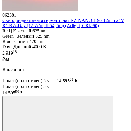
062381
Светодиодная лента герметичная RZ-NANO-H96-12mm 24V
RGBW-Day (12 W/m, IP54, 5m) (Arlight, CRI>90)
Red | Красный 625 nm
Green | Зелёный 525 nm
Blue | Синий 470 nm
Day | Дневной 4000 K
18
2 919
₽/м
В наличии
90
Пакет (полиэтилен) 5 м —
14 595
₽
Пакет (полиэтилен) 5 м
90
14 595
₽