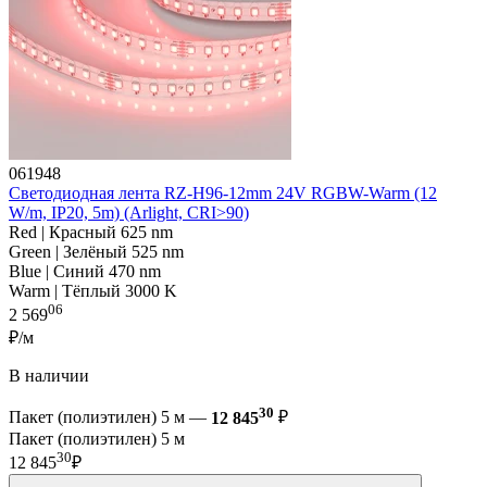
061948
Светодиодная лента RZ-H96-12mm 24V RGBW-Warm (12
W/m, IP20, 5m) (Arlight, CRI>90)
Red | Красный 625 nm
Green | Зелёный 525 nm
Blue | Синий 470 nm
Warm | Тёплый 3000 K
06
2 569
₽/м
В наличии
30
Пакет (полиэтилен) 5 м —
12 845
₽
Пакет (полиэтилен) 5 м
30
12 845
₽