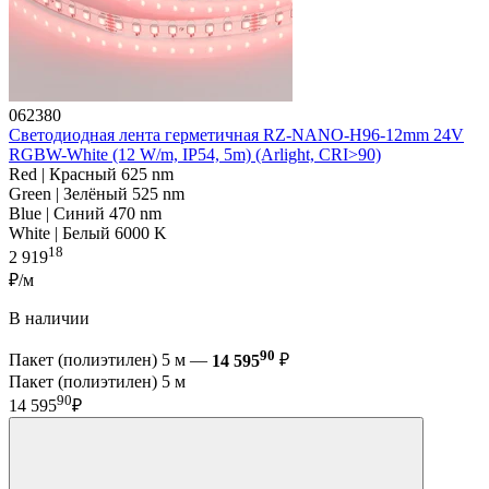
062380
Светодиодная лента герметичная RZ-NANO-H96-12mm 24V
RGBW-White (12 W/m, IP54, 5m) (Arlight, CRI>90)
Red | Красный 625 nm
Green | Зелёный 525 nm
Blue | Синий 470 nm
White | Белый 6000 K
18
2 919
₽/м
В наличии
90
Пакет (полиэтилен) 5 м —
14 595
₽
Пакет (полиэтилен) 5 м
90
14 595
₽