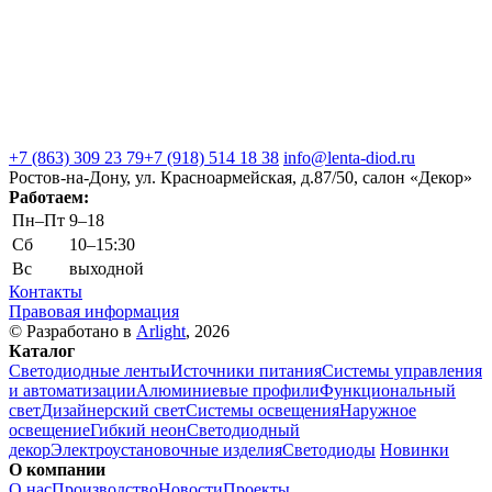
+7 (863) 309 23 79
+7 (918) 514 18 38
info@lenta-diod.ru
Ростов-на-Дону, ул. Красноармейская, д.87/50, салон «Декор»
Работаем:
Пн–Пт
9–18
Сб
10–15:30
Вс
выходной
Контакты
Правовая информация
© Разработано в
Arlight
, 2026
Каталог
Светодиодные ленты
Источники питания
Системы управления
и автоматизации
Алюминиевые профили
Функциональный
свет
Дизайнерский свет
Системы освещения
Наружное
освещение
Гибкий неон
Светодиодный
декор
Электроустановочные изделия
Светодиоды
Новинки
О компании
О нас
Производство
Новости
Проекты