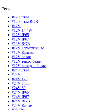
Теги
#120 шт/м
#120 шт/м RGB
#12V
#12V 14,4W
#12V IP65
#12V IP67
#12V RGB
#12V Герметичные
#12V Красная
#12V белая
#12V тепло-белая
#12V холодно-белая
#240 шт/м
#24V
#24V 120
#24V 5mm
#24V 60
#24V IP65
#24V IP67
#24V RGB
#24V Белые
#28,8W