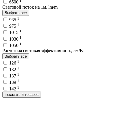
1
6500
Световой поток на 1м, lm/m
Выбрать все
1
935
1
975
1
1015
1
1030
1
1050
Расчетная световая эффективность, лм/Вт
Выбрать все
1
126
1
132
1
137
1
139
1
142
Показать 5 товаров