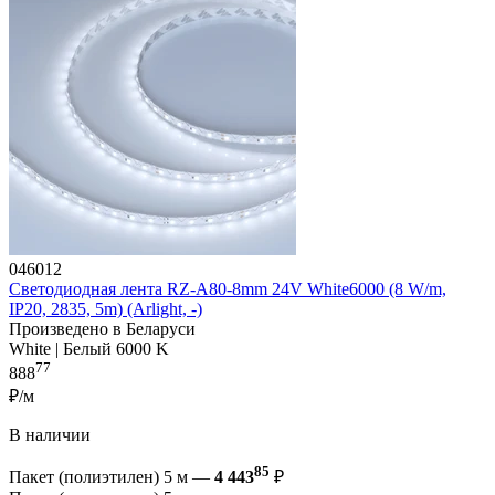
046012
Светодиодная лента RZ-A80-8mm 24V White6000 (8 W/m,
IP20, 2835, 5m) (Arlight, -)
Произведено в Беларуси
White | Белый 6000 K
77
888
₽/м
В наличии
85
Пакет (полиэтилен) 5 м —
4 443
₽