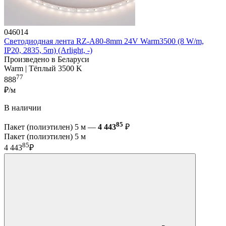
046014
Светодиодная лента RZ-A80-8mm 24V Warm3500 (8 W/m,
IP20, 2835, 5m) (Arlight, -)
Произведено в Беларуси
Warm | Тёплый 3500 K
77
888
₽/м
В наличии
85
Пакет (полиэтилен) 5 м —
4 443
₽
Пакет (полиэтилен) 5 м
85
4 443
₽