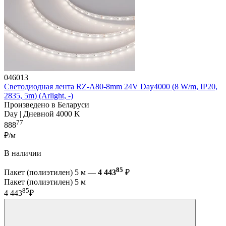
046013
Светодиодная лента RZ-A80-8mm 24V Day4000 (8 W/m, IP20,
2835, 5m) (Arlight, -)
Произведено в Беларуси
Day | Дневной 4000 K
77
888
₽/м
В наличии
85
Пакет (полиэтилен) 5 м —
4 443
₽
Пакет (полиэтилен) 5 м
85
4 443
₽