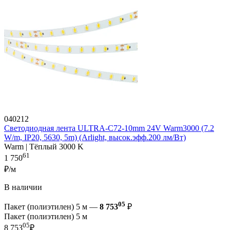
040212
Светодиодная лента ULTRA-C72-10mm 24V Warm3000 (7.2
W/m, IP20, 5630, 5m) (Arlight, высок.эфф.200 лм/Вт)
Warm | Тёплый 3000 K
61
1 750
₽/м
В наличии
05
Пакет (полиэтилен) 5 м —
8 753
₽
Пакет (полиэтилен) 5 м
05
8 753
₽