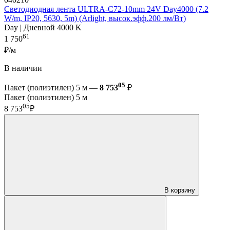
Светодиодная лента ULTRA-C72-10mm 24V Day4000 (7.2
W/m, IP20, 5630, 5m) (Arlight, высок.эфф.200 лм/Вт)
Day | Дневной 4000 K
61
1 750
₽/м
В наличии
05
Пакет (полиэтилен) 5 м —
8 753
₽
Пакет (полиэтилен) 5 м
05
8 753
₽
В корзину