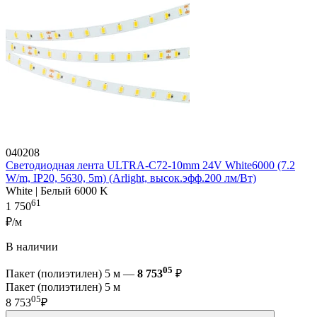
040208
Светодиодная лента ULTRA-C72-10mm 24V White6000 (7.2
W/m, IP20, 5630, 5m) (Arlight, высок.эфф.200 лм/Вт)
White | Белый 6000 K
61
1 750
₽/м
В наличии
05
Пакет (полиэтилен) 5 м —
8 753
₽
Пакет (полиэтилен) 5 м
05
8 753
₽