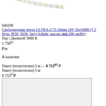
040209
Светодиодная лента ULTRA-C72-10mm 24V Day5000 (7.2
W/m, IP20, 5630, 5m) (Arlight, высок.эфф.200 лм/Вт)
Day | Дневной 5000 K
61
1 750
₽/м
В наличии
05
Пакет (полиэтилен) 5 м —
8 753
₽
Пакет (полиэтилен) 5 м
05
8 753
₽