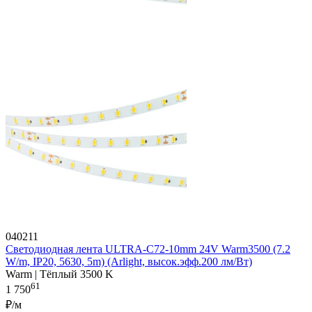
040211
Светодиодная лента ULTRA-C72-10mm 24V Warm3500 (7.2
W/m, IP20, 5630, 5m) (Arlight, высок.эфф.200 лм/Вт)
Warm | Тёплый 3500 K
61
1 750
₽/м