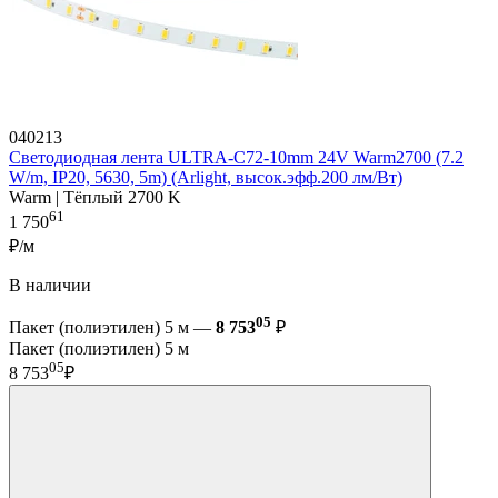
040213
Светодиодная лента ULTRA-C72-10mm 24V Warm2700 (7.2
W/m, IP20, 5630, 5m) (Arlight, высок.эфф.200 лм/Вт)
Warm | Тёплый 2700 K
61
1 750
₽/м
В наличии
05
Пакет (полиэтилен) 5 м —
8 753
₽
Пакет (полиэтилен) 5 м
05
8 753
₽