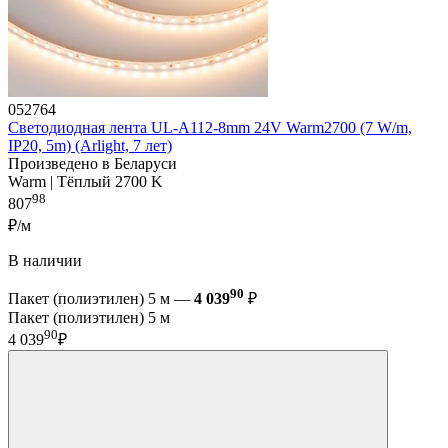
052764
Светодиодная лента UL-A112-8mm 24V Warm2700 (7 W/m,
IP20, 5m) (Arlight, 7 лет)
Произведено в Беларуси
Warm | Тёплый 2700 K
98
807
₽/м
В наличии
90
Пакет (полиэтилен) 5 м —
4 039
₽
Пакет (полиэтилен) 5 м
90
4 039
₽