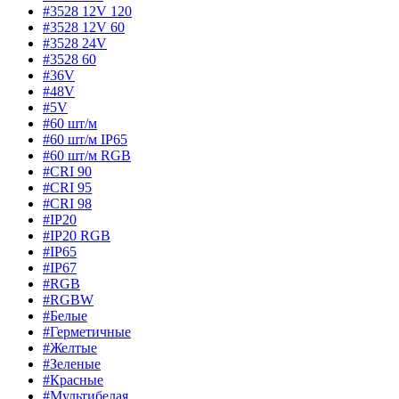
#3528 12V 120
#3528 12V 60
#3528 24V
#3528 60
#36V
#48V
#5V
#60 шт/м
#60 шт/м IP65
#60 шт/м RGB
#CRI 90
#CRI 95
#CRI 98
#IP20
#IP20 RGB
#IP65
#IP67
#RGB
#RGBW
#Белые
#Герметичные
#Желтые
#Зеленые
#Красные
#Мультибелая