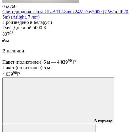
052760
Светодиодная лента UL-A112-8mm 24V Day5000 (7 W/m, IP20,
5m) (Arlight, 7 лет)
Произведено в Беларуси
Day | Дневной 5000 K
98
807
₽/м
В наличии
90
Пакет (полиэтилен) 5 м —
4 039
₽
Пакет (полиэтилен) 5 м
90
4 039
₽
В корзину