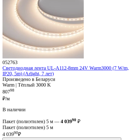
052763
Светодиодная лента UL-A112-8mm 24V Warm3000 (7 W/m,
IP20, 5m) (Arlight, 7 лет)
Произведено в Беларуси
Warm | Тёплый 3000 K
98
807
₽/м
В наличии
90
Пакет (полиэтилен) 5 м —
4 039
₽
Пакет (полиэтилен) 5 м
90
4 039
₽