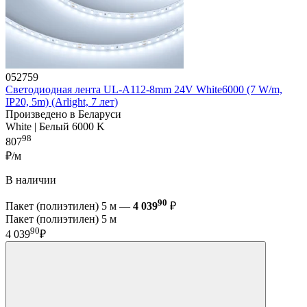
052759
Светодиодная лента UL-A112-8mm 24V White6000 (7 W/m,
IP20, 5m) (Arlight, 7 лет)
Произведено в Беларуси
White | Белый 6000 K
98
807
₽/м
В наличии
90
Пакет (полиэтилен) 5 м —
4 039
₽
Пакет (полиэтилен) 5 м
90
4 039
₽