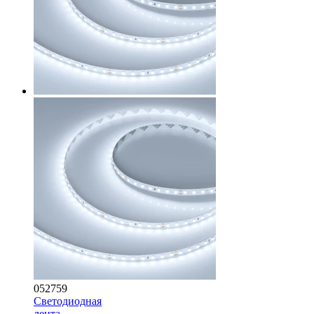
052759
Светодиодная
лента