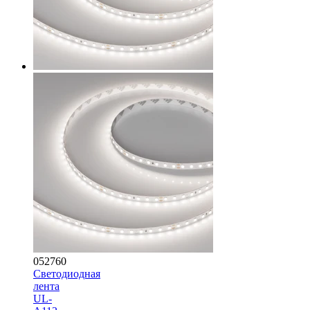
052760
Светодиодная
лента
UL-