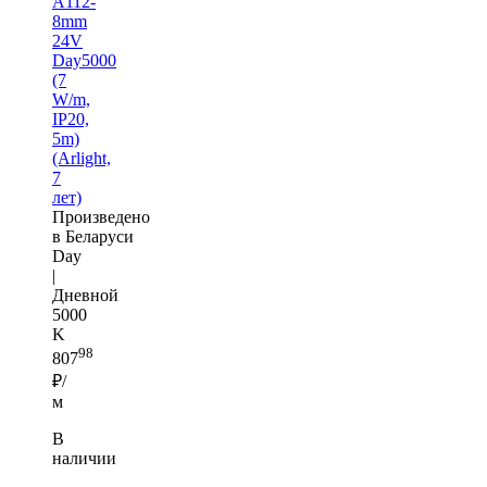
A112-
8mm
24V
Day5000
(7
W/m,
IP20,
5m)
(Arlight,
7
лет)
Произведено
в Беларуси
Day
|
Дневной
5000
K
98
807
₽/
м
В
наличии