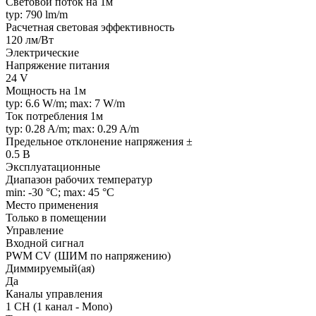
Световой поток на 1м
typ: 790 lm/m
Расчетная световая эффективность
120 лм/Вт
Электрические
Напряжение питания
24 V
Мощность на 1м
typ: 6.6 W/m; max: 7 W/m
Ток потребления 1м
typ: 0.28 A/m; max: 0.29 A/m
Предельное отклонение напряжения ±
0.5 В
Эксплуатационные
Диапазон рабочих температур
min: -30 °C; max: 45 °C
Место применения
Только в помещении
Управление
Входной сигнал
PWM СV (ШИМ по напряжению)
Диммируемый(ая)
Да
Каналы управления
1 CH (1 канал - Mono)