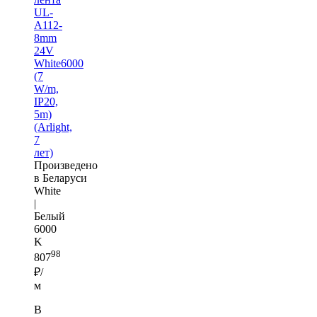
UL-
A112-
8mm
24V
White6000
(7
W/m,
IP20,
5m)
(Arlight,
7
лет)
Произведено
в Беларуси
White
|
Белый
6000
K
98
807
₽/
м
В