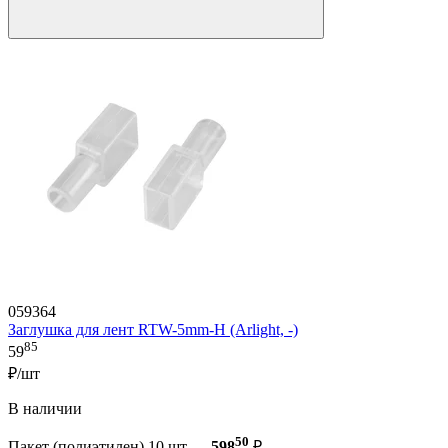
059364
Заглушка для лент RTW-5mm-H (Arlight, -)
85
59
₽/шт
В наличии
50
Пакет (полиэтилен) 10 шт —
598
₽