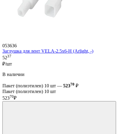
053636
Заглушка для лент VELA-2.5x6-H (Arlight, -)
37
52
₽/шт
В наличии
70
Пакет (полиэтилен) 10 шт —
523
₽
Пакет (полиэтилен) 10 шт
70
523
₽