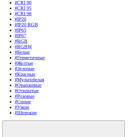
#CRI 90
#CRI 95
#CRI 98
#IP20
#IP20 RGB
#IP65
#IP67
#RGB
#RGBW
#Белые
#Герметичные
#Желтые
#Зеленые
#Красные
#Мультибелая
#Оранжевые
#Открытые
#Розовые
#Синие
#Узкие
#Широкие