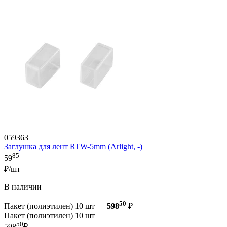
059363
Заглушка для лент RTW-5mm (Arlight, -)
85
59
₽/шт
В наличии
50
Пакет (полиэтилен) 10 шт —
598
₽
Пакет (полиэтилен) 10 шт
50
598
₽