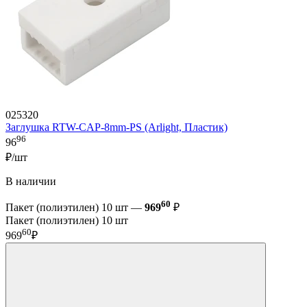
025320
Заглушка RTW-CAP-8mm-PS (Arlight, Пластик)
96
96
₽/шт
В наличии
60
Пакет (полиэтилен) 10 шт —
969
₽
Пакет (полиэтилен) 10 шт
60
969
₽