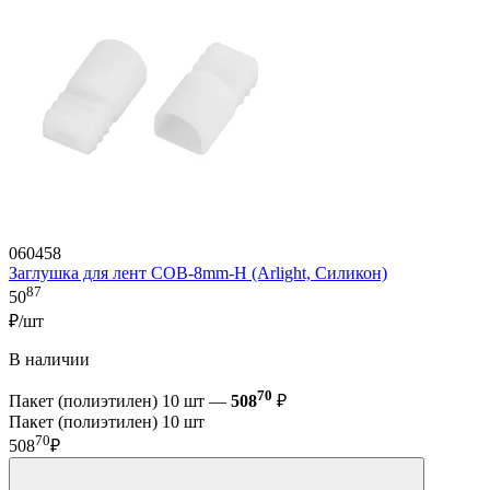
060458
Заглушка для лент COB-8mm-H (Arlight, Силикон)
87
50
₽/шт
В наличии
70
Пакет (полиэтилен) 10 шт —
508
₽
Пакет (полиэтилен) 10 шт
70
508
₽