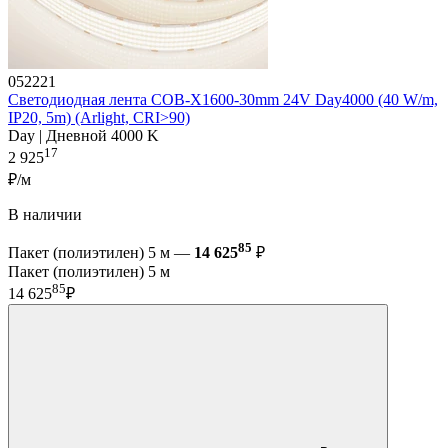
052221
Светодиодная лента COB-X1600-30mm 24V Day4000 (40 W/m,
IP20, 5m) (Arlight, CRI>90)
Day | Дневной 4000 K
17
2 925
₽/м
В наличии
85
Пакет (полиэтилен) 5 м —
14 625
₽
Пакет (полиэтилен) 5 м
85
14 625
₽