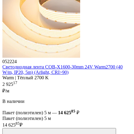
052224
Светодиодная лента COB-X1600-30mm 24V Warm2700 (40
W/m, IP20, 5m) (Arlight, CRI>90)
Warm | Тёплый 2700 K
17
2 925
₽/м
В наличии
85
Пакет (полиэтилен) 5 м —
14 625
₽
Пакет (полиэтилен) 5 м
85
14 625
₽