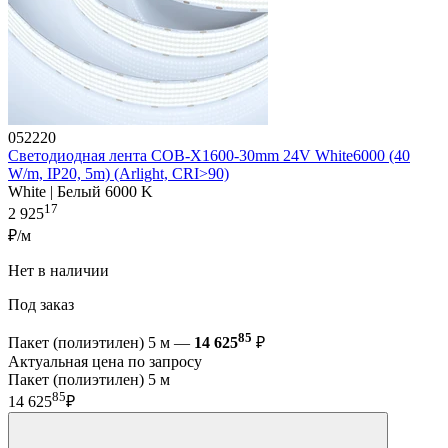
052220
Светодиодная лента COB-X1600-30mm 24V White6000 (40
W/m, IP20, 5m) (Arlight, CRI>90)
White | Белый 6000 K
17
2 925
₽/м
Нет в наличии
Под заказ
85
Пакет (полиэтилен) 5 м —
14 625
₽
Актуальная цена по запросу
Пакет (полиэтилен) 5 м
85
14 625
₽