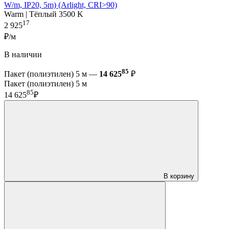
W/m, IP20, 5m) (Arlight, CRI>90)
Warm | Тёплый 3500 K
17
2 925
₽/м
В наличии
85
Пакет (полиэтилен) 5 м —
14 625
₽
Пакет (полиэтилен) 5 м
85
14 625
₽
В корзину