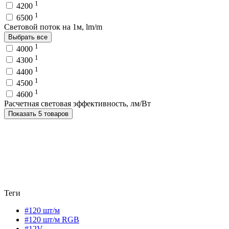
1
4200
1
6500
Световой поток на 1м, lm/m
Выбрать все
1
4000
1
4300
1
4400
1
4500
1
4600
Расчетная световая эффективность, лм/Вт
Показать 5 товаров
Теги
#120 шт/м
#120 шт/м RGB
#12V