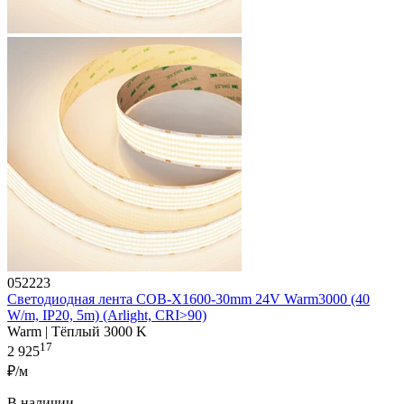
052223
Светодиодная лента COB-X1600-30mm 24V Warm3000 (40
W/m, IP20, 5m) (Arlight, CRI>90)
Warm | Тёплый 3000 K
17
2 925
₽/м
В наличии