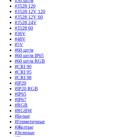
#30 шт/м
#3528 120
#3528 12V 120
#3528 12V 60
#3528 24V
#3528 60
#36V
#48V
#5V
#60 шт/м
#60 шт/м IP65
#60 шт/м RGB
#CRI 90
#CRI 95
#CRI 98
#IP20
#IP20 RGB
#IP65
#IP67
#RGB
#RGBW
#Белые
#Герметичные
#Желтые
#Зеленые